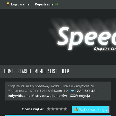
Logowanie
Rejestracja
HOME
SEARCH
MEMBER LIST
HELP
Oficjalne forum gry Speedway-World
›
Turnieje
›
Indywidualne
ZAPISY! U21
Mistrzostwa U 16-21
›
U-21
›
Archiwum U-21
›
Indywidualne Mistrzostwa Juniorów - XXXV edycja
Ocena wątku:
Wątek zamknięty