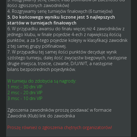
ilości zgłoszonych zawodników)
4. Rozgrywamy serię turniejów finałowych (6 turniejów)
5. Do końcowego wyniku liczone jest 5 najlepszych
startów w turniejach finałowych
6. W przypadku awansu do finału więcej niż 4 zawodników z
jednego klubu, w finale pojedzie 4-ech z największą ilością
punktów, a za 5-tego pojedzie kolejny w klasyfikacji zawodnik
z tej samej grupy półfinałowej.
7. W przypadku tej samej ilości punktów decyduje wynik
szóstego turnieju, dalej ilość zwycięstw biegowych, następnie
drugie miejsca, trzecie, czwarte, D/U/W/T, a następnie
bilans bezpośrednich pojedynków.
W turnieju do zdobycia są nagrody:
1 msc - 30 dni VIP
2 msc - 20 dni VIP
3 msc - 10 dni VIP
Zgłoszenia zawodników proszę podawać w formacie
Zawodnik (Klub) link do zawodnika
Proszę również o zgłoszenia chętnych organizatorów!