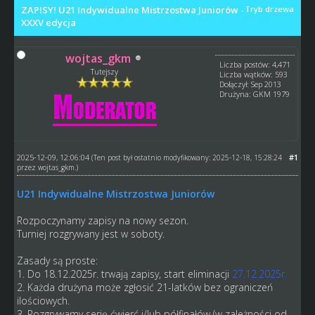
ZAPISY! U21 Indywidualne Mistrzostwa Juniorów -
Tryb drzewa
XXXV edycja
wojtas_gkm
Liczba postów: 4,471
Tutejszy
Liczba wątków: 593
Dołączył: Sep 2013
Drużyna: GKM 1979
2025-12-09, 12:06:04
#1
(Ten post był ostatnio modyfikowany: 2025-12-18, 15:28:24
przez
wojtas_gkm
.)
U21 Indywidualne Mistrzostwa Juniorów
Rozpoczynamy zapisy na nowy sezon.
Turniej rozgrywany jest w soboty.
Zasady są proste:
1. Do 18.12.2025r. trwają zapisy, start eliminacji
27.12.2025r.
2. Każda drużyna może zgłosić 21-latków bez ograniczeń
ilościowych.
3. Rozgrywamy serię ćwierć i/lub półfinałów (w zależności od