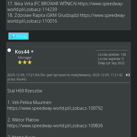
17. Ilkka Virta (FC BROWAR WITNICA)
https://www.speedway-
world.pl/i,zobacz-114239
18. Zdzisław Rapita (GKM Grudziądz)
https://www.speedway-
world.pl/i,zobacz-110016
Szukaj
Kos44
Liczba postów: 142
Manager
Liczba wątków: 0
Dołączył: Sep 2022
2025-12-09, 17:21:04
#3
(Ten post był ostatnio modyfikowany: 2025-12-09, 17:21:42
przez
Kos44
.)
Stal H69 Rzeszów
1. Veli-Pekka Muurinen
https://www.speedway-world.pl/i,zobacz-109792
2. Wiktor Płatow
https://www.speedway-world.pl/i,zobacz-109836