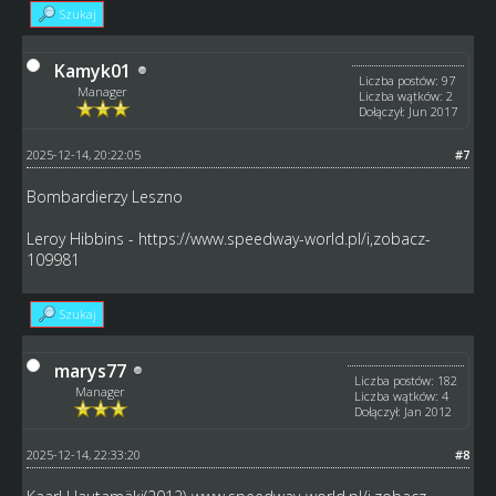
Szukaj
Kamyk01
Liczba postów: 97
Manager
Liczba wątków: 2
Dołączył: Jun 2017
2025-12-14, 20:22:05
#7
Bombardierzy Leszno
Leroy Hibbins -
https://www.speedway-world.pl/i,zobacz-
109981
Szukaj
marys77
Liczba postów: 182
Manager
Liczba wątków: 4
Dołączył: Jan 2012
2025-12-14, 22:33:20
#8