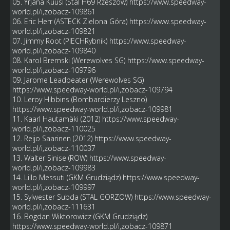
05. Yrjana Kuusi (Stal H69 Rzeszów)
https://www.speedway-
world.pl/i,zobacz-109861
06. Eric Herr (ASTECK Zielona Góra)
https://www.speedway-
world.pl/i,zobacz-109821
07. Jimmy Root (PIECHRybnik)
https://www.speedway-
world.pl/i,zobacz-109840
08. Karol Bremski (Werewolves SG)
https://www.speedway-
world.pl/i,zobacz-109796
09. Jarome Leadbeater (Werewolves SG)
https://www.speedway-world.pl/i,zobacz-109794
10. Leroy Hibbins (Bombardierzy Leszno)
https://www.speedway-world.pl/i,zobacz-109981
11. Kaarl Hautamäki (2012)
https://www.speedway-
world.pl/i,zobacz-110025
12. Reijo Saarinen (2012)
https://www.speedway-
world.pl/i,zobacz-110037
13. Walter Sinise (ROW)
https://www.speedway-
world.pl/i,zobacz-109983
14. Lillo Messuti (GKM Grudziądz)
https://www.speedway-
world.pl/i,zobacz-109997
15. Sylwester Subda (STAL GORZOW)
https://www.speedway-
world.pl/i,zobacz-111631
16. Bogdan Wiktorowicz (GKM Grudziądz)
https://www.speedway-world.pl/i,zobacz-109871