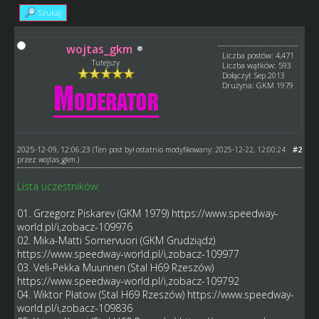
Szukaj
wojtas_gkm
Liczba postów: 4,471
Tutejszy
Liczba wątków: 593
Dołączył: Sep 2013
Drużyna: GKM 1979
2025-12-09, 12:06:23
#2
(Ten post był ostatnio modyfikowany: 2025-12-22, 12:00:24
przez
wojtas_gkm
.)
Lista uczestników:
01. Grzegorz Piskarev (GKM 1979)
https://www.speedway-
world.pl/i,zobacz-109976
02. Mika-Matti Somervuori (GKM Grudziądz)
https://www.speedway-world.pl/i,zobacz-109977
03. Veli-Pekka Muurinen (Stal H69 Rzeszów)
https://www.speedway-world.pl/i,zobacz-109792
04. Wiktor Płatow (Stal H69 Rzeszów)
https://www.speedway-
world.pl/i,zobacz-109836