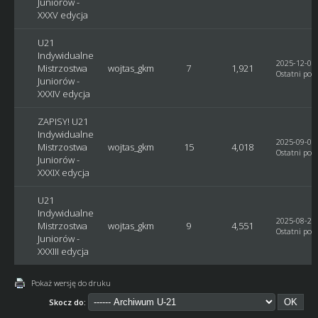
Juniorów -
XXXV edycja
U21
Indywidualne
2025-12-04,
Mistrzostwa
wojtas_gkm
7
1,921
Ostatni post
Juniorów -
XXXIV edycja
ZAPISY! U21
Indywidualne
2025-09-07,
Mistrzostwa
wojtas_gkm
15
4,018
Ostatni post
Juniorów -
XXXIX edycja
U21
Indywidualne
2025-08-28,
Mistrzostwa
wojtas_gkm
9
4,551
Ostatni post
Juniorów -
XXXIII edycja
Pokaż wersję do druku
Skocz do: