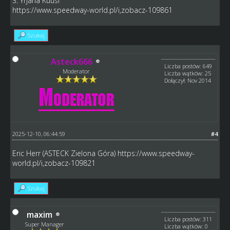
3. Yrjana Kuusi
https://www.speedway-world.pl/i,zobacz-109861
Szukaj
Asteck666
Liczba postów: 649
Moderator
Liczba wątków: 25
Dołączył: Nov 2014
2025-12-10, 06:44:59
#4
Eric Herr (ASTECK Zielona Góra)
https://www.speedway-
world.pl/i,zobacz-109821
Szukaj
maxim
Liczba postów: 311
Super Manager
Liczba wątków: 0