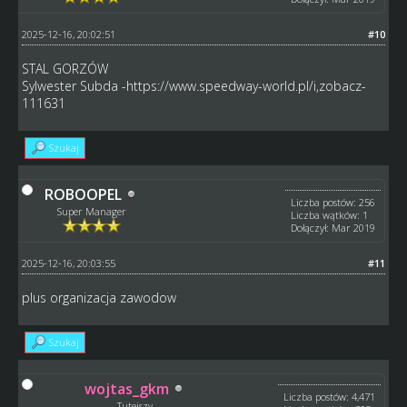
2025-12-16, 20:02:51
#10
STAL GORZÓW
Sylwester Subda -https://www.speedway-world.pl/i,zobacz-
111631
Szukaj
ROBOOPEL
Liczba postów: 256
Super Manager
Liczba wątków: 1
Dołączył: Mar 2019
2025-12-16, 20:03:55
#11
plus organizacja zawodow
Szukaj
wojtas_gkm
Liczba postów: 4,471
Tutejszy