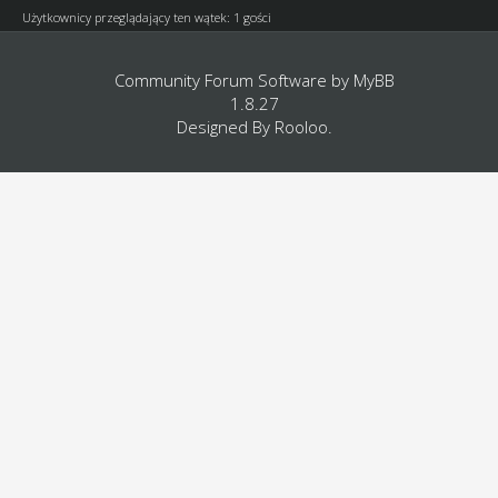
Użytkownicy przeglądający ten wątek: 1 gości
Community Forum Software by
MyBB
1.8.27
Designed By
Rooloo
.