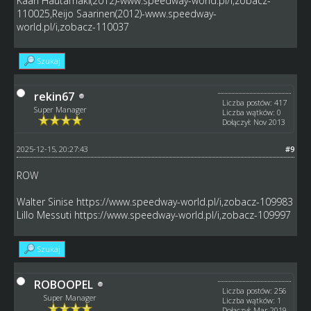
Kaarl Hautamäki(2012)-www.speedway-world.pl/i,zobacz-
110025,Reijo Saarinen(2012)-www.speedway-
world.pl/i,zobacz-110037
Szukaj
rekin67
Liczba postów: 417
Super Manager
Liczba wątków: 0
Dołączył: Nov 2013
2025-12-15, 20:27:43
#9
ROW
Walter Sinise
https://www.speedway-world.pl/i,zobacz-109983
Lillo Messuti
https://www.speedway-world.pl/i,zobacz-109997
Szukaj
ROBOOPEL
Liczba postów: 256
Super Manager
Liczba wątków: 1
Dołączył: Mar 2019