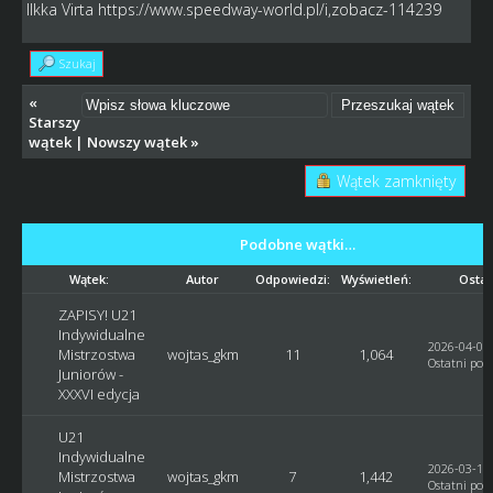
Ilkka Virta
https://www.speedway-world.pl/i,zobacz-114239
Szukaj
«
Starszy
wątek
|
Nowszy wątek
»
Wątek zamknięty
Podobne wątki…
Wątek:
Autor
Odpowiedzi:
Wyświetleń:
Ostat
ZAPISY! U21
Indywidualne
2026-04-01,
Mistrzostwa
wojtas_gkm
11
1,064
Ostatni post
Juniorów -
XXXVI edycja
U21
Indywidualne
2026-03-14,
Mistrzostwa
wojtas_gkm
7
1,442
Ostatni post