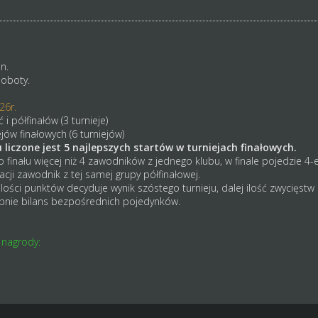
n.
soboty.
26r.
i półfinałów (3 turnieje)
jów finałowych (6 turniejów)
liczone jest 5 najlepszych startów w turniejach finałowych.
finału więcej niż 4 zawodników z jednego klubu, w finale pojedzie 4-e
kacji zawodnik z tej samej grupy półfinałowej.
lości punktów decyduje wynik szóstego turnieju, dalej ilość zwycięstw 
ępnie bilans bezpośrednich pojedynków.
 nagrody: