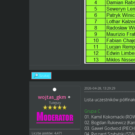
Szukaj
2026-04-28, 13:29:29
wojtas_gkm
Lista uczestników półfinał
Tutejszy
Grupa C
01. Kamil Kokornacki (RO
02. Bogdan Rukiewicz (Ka
03. Gaweł Godwod (PIECH
Liczba postów: 4,471
04. Ryszard Szybylski (S