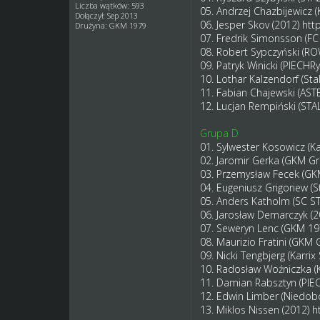
Liczba wątków: 593
05. Andrzej Chazbijewicz 
Dołączył: Sep 2013
06. Jesper Skov (2012)
htt
Drużyna: GKM 1979
07. Fredrik Simonsson (
08. Robert Sypczyński (R
09. Patryk Winicki (PIECHR
10. Lothar Kalzendorf (St
11. Fabian Chajewski (AS
12. Lucjan Rempiński (S
Grupa D
01. Sylwester Kosowicz (K
02. Jaromir Gerka (GKM G
03. Przemysław Fecek (GK
04. Eugeniusz Grigoriew (S
05. Anders Katholm (SC S
06. Jarosław Demarczyk (
07. Seweryn Lenc (GKM 1
08. Maurizio Fratini (GKM
09. Nicki Tengbjerg (Karr
10. Radosław Woźniczka (
11. Damian Rabsztyn (PIE
12. Edwin Limber (Niedob
13. Miklos Nissen (2012)
h