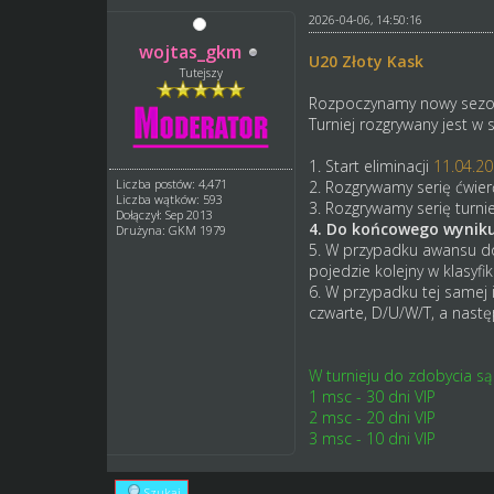
2026-04-06, 14:50:16
wojtas_gkm
U20 Złoty Kask
Tutejszy
Rozpoczynamy nowy sezo
Turniej rozgrywany jest w 
1. Start eliminacji
11.04.20
Liczba postów: 4,471
2. Rozgrywamy serię ćwierć 
Liczba wątków: 593
3. Rozgrywamy serię turnie
Dołączył: Sep 2013
4. Do końcowego wyniku 
Drużyna: GKM 1979
5. W przypadku awansu do 
pojedzie kolejny w klasyfi
6. W przypadku tej samej i
czwarte, D/U/W/T, a nast
W turnieju do zdobycia są
1 msc - 30 dni VIP
2 msc - 20 dni VIP
3 msc - 10 dni VIP
Szukaj