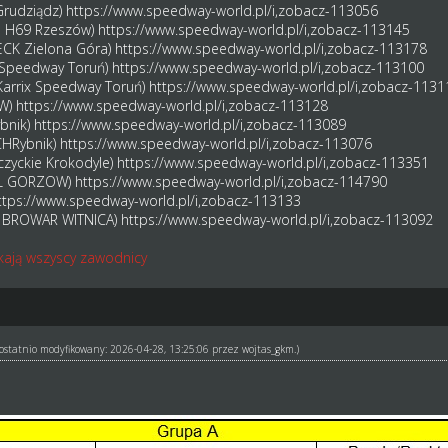
 Grudziądz)
https://www.speedway-world.pl/i,zobacz-113056
al H69 Rzeszów)
https://www.speedway-world.pl/i,zobacz-113145
TECK Zielona Góra)
https://www.speedway-world.pl/i,zobacz-113178
ix Speedway Toruń)
https://www.speedway-world.pl/i,zobacz-113100
Karrix Speedway Toruń)
https://www.speedway-world.pl/i,zobacz-1131
OW)
https://www.speedway-world.pl/i,zobacz-113128
ybnik)
https://www.speedway-world.pl/i,zobacz-113089
CHRybnik)
https://www.speedway-world.pl/i,zobacz-113076
czyckie Krokodyle)
https://www.speedway-world.pl/i,zobacz-113351
TAL GORZOW)
https://www.speedway-world.pl/i,zobacz-114790
ttps://www.speedway-world.pl/i,zobacz-113133
FC BROWAR WITNICA)
https://www.speedway-world.pl/i,zobacz-113092
kają wszyscy zawodnicy
ł ostatnio modyfikowany: 2026-04-28, 13:25:06 przez
wojtas_gkm
.)