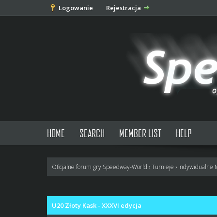
Logowanie
Rejestracja
HOME
SEARCH
MEMBER LIST
HELP
Oficjalne forum gry Speedway-World
›
Turnieje
›
Indywidualne 
0 głosów - średnia: 0
1
2
3
4
5
U20 Złoty Kask - XXXVI edycja