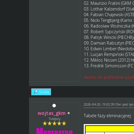
02. Maurizio Fratini (GKM
03. Lothar Kalzendorf (St
04. Fabian Chajewski (AS
05. Nicki Tengbjerg (Karr
06. Radosław Woźniczka (
07. Robert Sypczyński (R
08. Patryk Winicki (PIECHR
09. Damian Rabsztyn (PIE
10. Edwin Limber (Niedob
11. Lucjan Rempiński (S
12. Miklos Nissen (2012)
h
13. Fredrik Simonsson (
Awans do półfinałów uzys
Szukaj
2026-04-20, 19:02:39
(Ten post by
wojtas_gkm
Tabele fazy eliminacyjnej:
Tutejszy