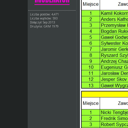
Liczba postów: 4,471
Liczba wątków: 593
Dołączył: Sep 2013
Drużyna: GKM 1979