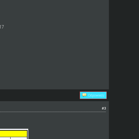
17
Odpowiedz
#3