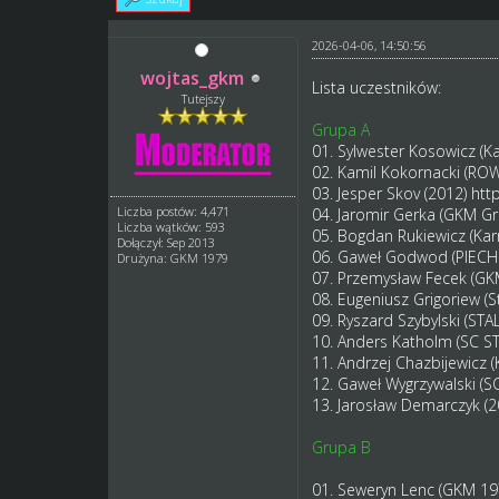
2026-04-06, 14:50:56
wojtas_gkm
Lista uczestników:
Tutejszy
Grupa A
01. Sylwester Kosowicz (K
02. Kamil Kokornacki (RO
03. Jesper Skov (2012)
htt
Liczba postów: 4,471
04. Jaromir Gerka (GKM G
Liczba wątków: 593
05. Bogdan Rukiewicz (Ka
Dołączył: Sep 2013
06. Gaweł Godwod (PIECH
Drużyna: GKM 1979
07. Przemysław Fecek (GK
08. Eugeniusz Grigoriew (S
09. Ryszard Szybylski (S
10. Anders Katholm (SC S
11. Andrzej Chazbijewicz 
12. Gaweł Wygrzywalski (S
13. Jarosław Demarczyk (
Grupa B
01. Seweryn Lenc (GKM 1