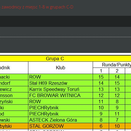
ą zawodnicy z miejsc 1-8 w grupach C-D