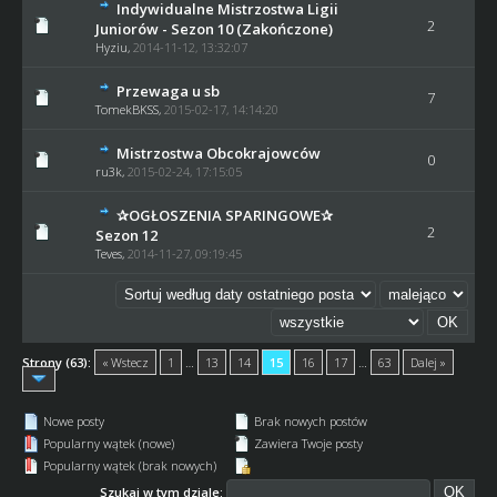
Indywidualne Mistrzostwa Ligii
2
Juniorów - Sezon 10 (Zakończone)
Hyziu
,
2014-11-12, 13:32:07
Przewaga u sb
7
TomekBKSS
,
2015-02-17, 14:14:20
Mistrzostwa Obcokrajowców
0
ru3k
,
2015-02-24, 17:15:05
✰OGŁOSZENIA SPARINGOWE✰
2
Sezon 12
Teves
,
2014-11-27, 09:19:45
Strony (63):
« Wstecz
1
…
13
14
15
16
17
…
63
Dalej »
Nowe posty
Brak nowych postów
Popularny wątek (nowe)
Zawiera Twoje posty
Popularny wątek (brak nowych)
Szukaj w tym dziale: