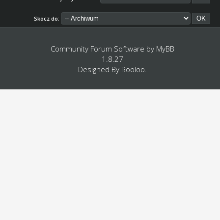
Skocz do:
Community Forum Software by
MyBB
1.8.27
Designed By
Rooloo
.