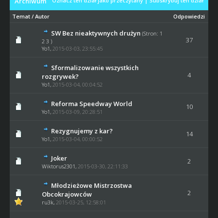
Archiwum
Oznacz ten dział jako przeczytany
|
Subskrybuj ten dział
Temat
/
Autor
Odpowiedzi
SW Bez nieaktywnych drużyn
(Stron:
1
37
2
3
)
Yo1
,
2015-03-03, 23:55:45
Sformalizowanie wszystkich
4
rozgrywek?
Yo1
,
2015-03-04, 00:04:52
Reforma Speedway World
10
Yo1
,
2015-03-09, 20:28:51
Rezygnujemy z kar?
14
Yo1
,
2015-03-04, 00:00:52
Joker
2
Wiktorus2301
,
2015-03-30, 22:11:33
Młodzieżowe Mistrzostwa
2
Obcokrajowców
ru3k
,
2015-03-25, 12:58:01