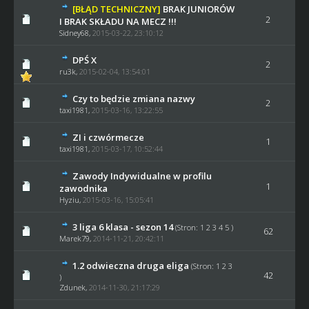
[BŁĄD TECHNICZNY]
BRAK JUNIORÓW
2
I BRAK SKŁADU NA MECZ !!!
Sidney68
,
2015-03-22, 23:10:12
DPŚ X
2
ru3k
,
2015-02-04, 13:54:01
Czy to będzie zmiana nazwy
2
taxi1981
,
2015-03-16, 13:22:55
ZI i czwórmecze
1
taxi1981
,
2015-03-17, 10:52:44
Zawody Indywidualne w profilu
1
zawodnika
Hyziu
,
2015-03-16, 15:05:41
3 liga 6 klasa - sezon 14
(Stron:
1
2
3
4
5
)
62
Marek79
,
2014-11-21, 20:42:11
1.2 odwieczna druga eliga
(Stron:
1
2
3
42
)
Zdunek
,
2014-11-30, 21:17:29