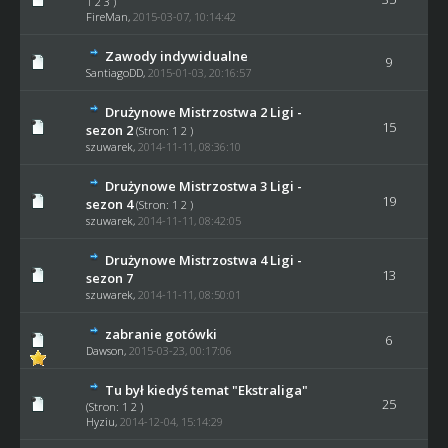
1
2
3
)
FireMan
,
2015-03-07, 10:14:42
Zawody indywidualne
9
SantiagoDD
,
2015-01-03, 20:16:57
Drużynowe Mistrzostwa 2 Ligi -
15
sezon 2
(Stron:
1
2
)
szuwarek
,
2014-11-11, 08:36:10
Drużynowe Mistrzostwa 3 Ligi -
19
sezon 4
(Stron:
1
2
)
szuwarek
,
2014-11-11, 08:42:05
Drużynowe Mistrzostwa 4 Ligi -
13
sezon 7
szuwarek
,
2014-11-11, 08:50:01
zabranie gotówki
6
Dawson
,
2015-03-23, 00:17:06
Tu był kiedyś temat "Ekstraliga"
25
(Stron:
1
2
)
Hyziu
,
2014-12-04, 15:14:29