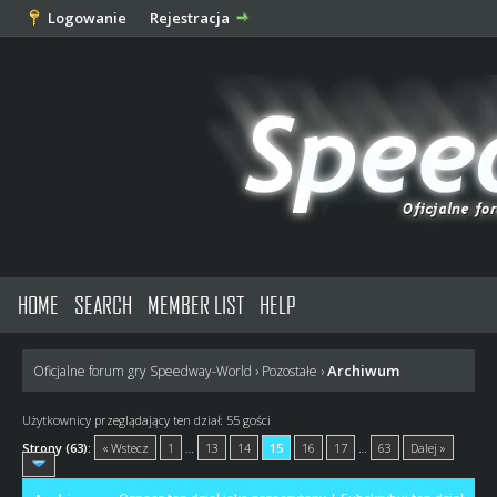
Logowanie
Rejestracja
HOME
SEARCH
MEMBER LIST
HELP
Archiwum
Oficjalne forum gry Speedway-World
›
Pozostałe
›
Użytkownicy przeglądający ten dział: 55 gości
Strony (63):
« Wstecz
1
…
13
14
15
16
17
…
63
Dalej »