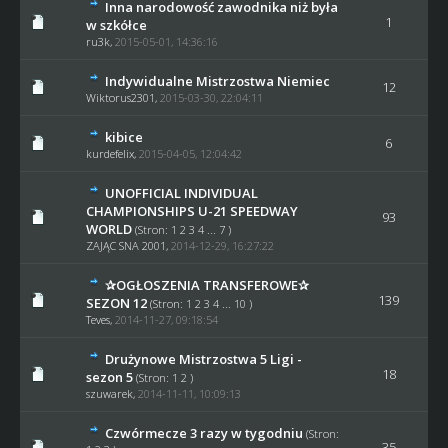
Inna narodowość zawodnika niż była
1
w szkółce
ru3k
,
2015-05-01, 14:36:16
Indywidualne Mistrzostwa Niemiec
12
Wiktorus2301
,
2015-03-30, 22:04:11
kibice
6
kurdefelix
,
2015-04-05, 12:04:42
UNOFFICIAL INDIVIDUAL
CHAMPIONSHIPS U-21 SPEEDWAY
93
WORLD
(Stron:
1
2
3
4
...
7
)
ZAJĄC SNA 2001
,
2014-12-29, 16:27:22
✰OGŁOSZENIA TRANSFEROWE✰
139
SEZON 12
(Stron:
1
2
3
4
...
10
)
Teves
,
2014-11-27, 09:18:54
Drużynowe Mistrzostwa 5 Ligi -
18
sezon 5
(Stron:
1
2
)
szuwarek
,
2014-11-11, 10:09:13
Czwórmecze 3 razy w tygodniu
(Stron:
35