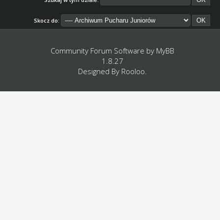
Skocz do:
Community Forum Software by
MyBB
1.8.27
Designed By
Rooloo
.