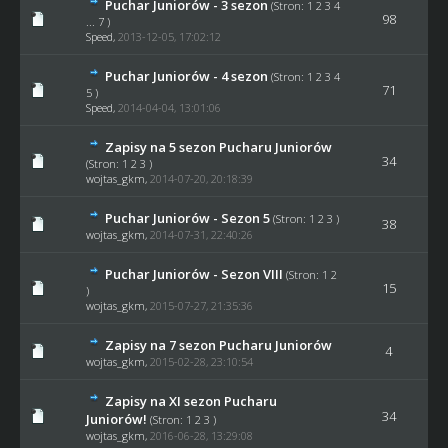
Puchar Juniorów - 3 sezon
(Stron:
1
2
3
4
98
...
7
)
Speed
,
2013-12-05, 17:02:12
Puchar Juniorów - 4 sezon
(Stron:
1
2
3
4
71
5
)
Speed
,
2014-04-04, 13:01:06
Zapisy na 5 sezon Pucharu Juniorów
34
(Stron:
1
2
3
)
wojtas_gkm
,
2014-07-20, 20:18:39
Puchar Juniorów - Sezon 5
(Stron:
1
2
3
)
38
wojtas_gkm
,
2014-07-31, 22:40:26
Puchar Juniorów - Sezon VIII
(Stron:
1
2
15
)
wojtas_gkm
,
2015-07-27, 21:35:36
Zapisy na 7 sezon Pucharu Juniorów
4
wojtas_gkm
,
2015-02-28, 23:10:54
Zapisy na XI sezon Pucharu
34
Juniorów!
(Stron:
1
2
3
)
wojtas_gkm
,
2016-06-28, 13:29:08