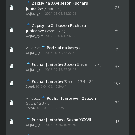
Zapisy na XXVI sezon Pucharu
26
Juniorów
(Stron:
1
2
)
wojtas_gkm
,
2021-01-04, 15:20:05
Zapisy na XIII sezon Pucharu
40
Juniorów!
(Stron:
1
2
3
)
wojtas_gkm
,
2017-02-03, 14:42:32
Ankieta:
Podział na koszyki
5
wojtas_gkm
,
2016-10-31, 22:22:54
Puchar Juniorów Sezon XI
(Stron:
1
2
3
)
38
wojtas_gkm
,
2016-07-15, 22:08:15
Puchar Juniorów
(Stron:
1
2
3
4
...
8
)
107
Speed
,
2013-04-08, 16:20:41
Ankieta:
Puchar Juniorów - 2 sezon
74
(Stron:
1
2
3
4
5
)
Speed
,
2013-08-01, 12:42:26
Puchar Juniorów - Sezon XXXVII
12
wojtas_gkm
,
2024-03-26, 10:59:30