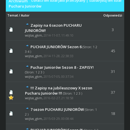
Archiwum
Oznacz ten dział jako przeczytany
|
Subskrybuj ten dział
Pucharu Juniorów
Temat
/
Autor
Odpowiedzi
Zapisy na 6 sezon PUCHARU
3
JUNIORÓW!
wojtas_gkm
,
2014-11-07, 11:49:10
PUCHAR JUNIORÓW Sezon 6
(Stron:
1
2
45
3
4
)
wojtas_gkm
,
2014-11-28, 22:38:33
Puchar Juniorów Sezon 8 - ZAPISY!
31
(Stron:
1
2
3
)
wojtas_gkm
,
2015-07-05, 00:37:34
!!! Zapisy na jubileuszowy X sezon
37
Pucharu Juniorów !!!
(Stron:
1
2
3
)
wojtas_gkm
,
2016-02-27, 21:18:58
7 sezon PUCHARU JUNIORÓW
(Stron:
1
18
2
)
wojtas_gkm
,
2015-03-29, 00:08:44