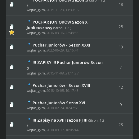
PUCHAR JUNIORÓW Sezon 9!
(Stron:
1
2
18
)
wojtas_gkm
,
2015-11-23, 11:30:05
PUCHAR JUNIORÓW Sezon X
25
Jublieuszowy
(Stron:
1
2
)
wojtas_gkm
,
2016-03-16, 22:48:36
Puchar Juniorów - Sezon XXXI
13
wojtas_gkm
,
2022-06-29, 12:16:41
!!! ZAPISY !!! Puchar Juniorów Sezon
7
9
wojtas_gkm
,
2015-11-08, 21:11:27
Puchar Juniorów - Sezon XVIII
12
wojtas_gkm
,
2018-10-05, 10:17:48
Puchar Juniorów Sezon XVI
9
wojtas_gkm
,
2018-02-24, 16:47:53
!!! Zapisy na XVIII sezon PJ !!!
(Stron:
1
2
23
)
wojtas_gkm
,
2018-09-17, 18:05:44