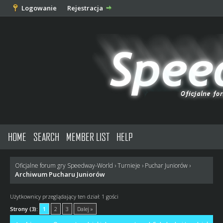
Logowanie
Rejestracja
HOME
SEARCH
MEMBER LIST
HELP
Oficjalne forum gry Speedway-World
›
Turnieje
›
Puchar Juniorów
›
Archiwum Pucharu Juniorów
Użytkownicy przeglądający ten dział: 1 gości
Strony (3):
1
2
3
Dalej »