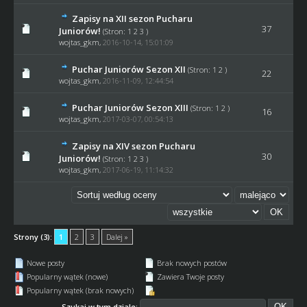
Zapisy na XII sezon Pucharu
37
Juniorów!
(Stron:
1
2
3
)
wojtas_gkm
,
2016-10-14, 15:01:09
Puchar Juniorów Sezon XII
(Stron:
1
2
)
22
wojtas_gkm
,
2016-11-09, 12:44:54
Puchar Juniorów Sezon XIII
(Stron:
1
2
)
16
wojtas_gkm
,
2017-03-07, 00:54:13
Zapisy na XIV sezon Pucharu
30
Juniorów!
(Stron:
1
2
3
)
wojtas_gkm
,
2017-06-19, 11:14:32
Strony (3):
1
2
3
Dalej »
Nowe posty
Brak nowych postów
Popularny wątek (nowe)
Zawiera Twoje posty
Popularny wątek (brak nowych)
Szukaj w tym dziale: