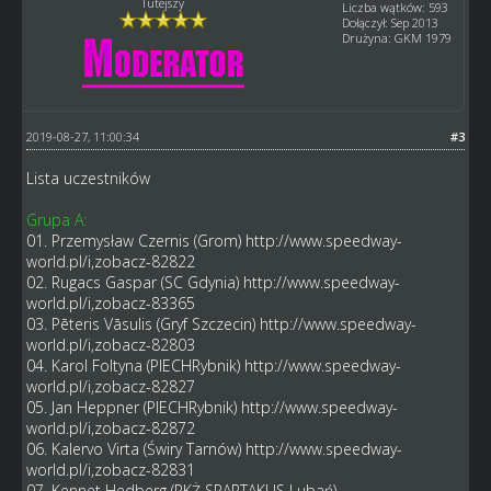
Tutejszy
Liczba wątków: 593
Dołączył: Sep 2013
Drużyna: GKM 1979
2019-08-27, 11:00:34
#3
Lista uczestników
Grupa A:
01. Przemysław Czernis (Grom)
http://www.speedway-
world.pl/i,zobacz-82822
02. Rugacs Gaspar (SC Gdynia)
http://www.speedway-
world.pl/i,zobacz-83365
03. Pēteris Vāsulis (Gryf Szczecin)
http://www.speedway-
world.pl/i,zobacz-82803
04. Karol Foltyna (PIECHRybnik)
http://www.speedway-
world.pl/i,zobacz-82827
05. Jan Heppner (PIECHRybnik)
http://www.speedway-
world.pl/i,zobacz-82872
06. Kalervo Virta (Świry Tarnów)
http://www.speedway-
world.pl/i,zobacz-82831
07. Kennet Hedberg (PKŻ SPARTAKUS Lubań)