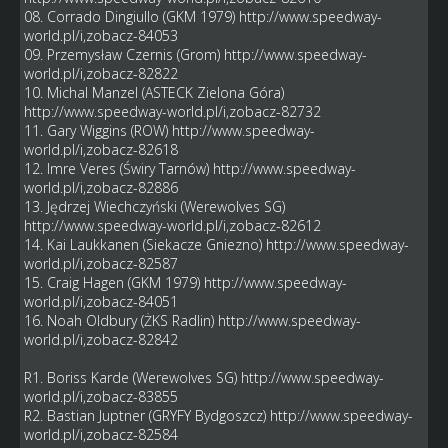
08. Corrado Dingiullo (GKM 1979)
http://www.speedway-
world.pl/i,zobacz-84053
09. Przemysław Czernis (Grom)
http://www.speedway-
world.pl/i,zobacz-82822
10. Michal Manzel (ASTECK Zielona Góra)
http://www.speedway-world.pl/i,zobacz-82732
11. Gary Wiggins (ROW)
http://www.speedway-
world.pl/i,zobacz-82618
12. Imre Veres (Świry Tarnów)
http://www.speedway-
world.pl/i,zobacz-82886
13. Jędrzej Wiechczyński (Werewolves SG)
http://www.speedway-world.pl/i,zobacz-82612
14. Kai Laukkanen (Siekacze Gniezno)
http://www.speedway-
world.pl/i,zobacz-82587
15. Craig Hagen (GKM 1979)
http://www.speedway-
world.pl/i,zobacz-84051
16. Noah Oldbury (ŻKS Radlin)
http://www.speedway-
world.pl/i,zobacz-82842
R1. Boriss Karde (Werewolves SG)
http://www.speedway-
world.pl/i,zobacz-83855
R2. Bastian Juptner (GRYFY Bydgoszcz)
http://www.speedway-
world.pl/i,zobacz-82584