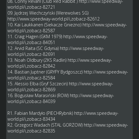
08. Conny Revahl (Club Red Rabbit )
http://www.speedway-
world.pl/i,zobacz-82721
09. Jędrzej Wiechczyński (Werewolves SG)
http://www.speedway-world.pl/i,zobacz-82612
10. Kai Laukkanen (Siekacze Gniezno)
http://www.speedway-
world.pl/i,zobacz-82587
11. Craig Hagen (GKM 1979)
http://www.speedway-
world.pl/i,zobacz-84051
12. Arvid Raita (SC Gdynia)
http://www.speedway-
world.pl/i,zobacz-82691
13. Noah Oldbury (ŻKS Radlin)
http://www.speedway-
world.pl/i,zobacz-82842
14. Bastian Juptner (GRYFY Bydgoszcz)
http://www.speedway-
world.pl/i,zobacz-82584
15. Alessio Elba (Gryf Szczecin)
http://www.speedway-
world.pl/i,zobacz-82869
16. Bogusław Marasiński (ROW)
http://www.speedway-
world.pl/i,zobacz-84039
R1. Fabian Mardyło (PIECHRybnik)
http://www.speedway-
world.pl/i,zobacz-83434
R2. Grzegorz Wadach (STAL GORZOW)
http://www.speedway-
world.pl/i,zobacz-82835