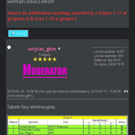
world.pl/i,zobacz-84039
Awans do półfinałów uzyskają zawodnicy z miejsc 1-11 w
grupach A-B oraz 1-10 w grupie C
Szukaj
wojtas_gkm
Liczba postów: 4,471
Tutejszy
Liczba wątków: 593
Dołączył: Sep 2013
Drużyna: GKM 1979
2019-09-10, 14:58:43
#4
(Ten post był ostatnio modyfikowany: 2019-09-17, 14:28:38
przez
wojtas_gkm
.)
Tabele fazy eliminacyjnej: