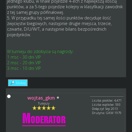
jednego klubu, w finale pojedzie 4-ech z największą ilością
punktów, a za 5-tego pojedzie kolejny w klasyfikacji zawodnik
z tej samej grupy półfinałowej.
5. W przypadku tej samej ilości punktów decyduje ilość
zwycięstw biegowych, następnie drugie miejsca, trzecie,
czwarte, D/U/W/T, a następnie bilans bezpośrednich
pojedynków.
W turnieju do zdobycia są nagrody:
1 msc - 30 dni VIP
2 msc - 20 dni VIP
3 msc - 10 dni VIP
Szukaj
wojtas_gkm
Liczba postów: 4,471
Tutejszy
Liczba wątków: 593
Dołączył: Sep 2013
Drużyna: GKM 1979