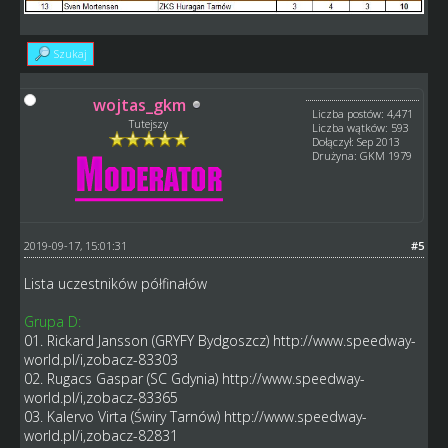
Szukaj
wojtas_gkm
Liczba postów: 4,471
Tutejszy
Liczba wątków: 593
Dołączył: Sep 2013
Drużyna: GKM 1979
2019-09-17, 15:01:31
#5
Lista uczestników półfinałów
Grupa D:
01. Rickard Jansson (GRYFY Bydgoszcz)
http://www.speedway-
world.pl/i,zobacz-83303
02. Rugacs Gaspar (SC Gdynia)
http://www.speedway-
world.pl/i,zobacz-83365
03. Kalervo Virta (Świry Tarnów)
http://www.speedway-
world.pl/i,zobacz-82831