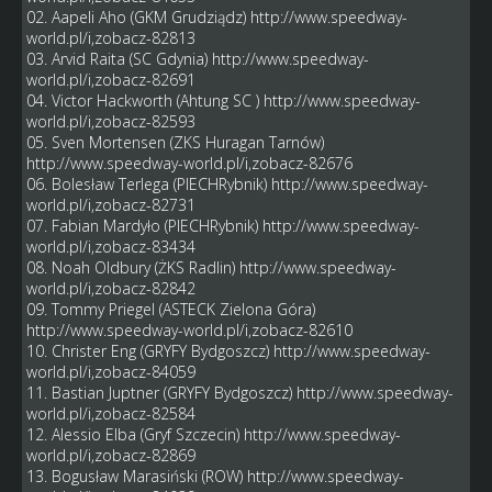
02. Aapeli Aho (GKM Grudziądz)
http://www.speedway-
world.pl/i,zobacz-82813
03. Arvid Raita (SC Gdynia)
http://www.speedway-
world.pl/i,zobacz-82691
04. Victor Hackworth (Ahtung SC )
http://www.speedway-
world.pl/i,zobacz-82593
05. Sven Mortensen (ZKS Huragan Tarnów)
http://www.speedway-world.pl/i,zobacz-82676
06. Bolesław Terlega (PIECHRybnik)
http://www.speedway-
world.pl/i,zobacz-82731
07. Fabian Mardyło (PIECHRybnik)
http://www.speedway-
world.pl/i,zobacz-83434
08. Noah Oldbury (ŻKS Radlin)
http://www.speedway-
world.pl/i,zobacz-82842
09. Tommy Priegel (ASTECK Zielona Góra)
http://www.speedway-world.pl/i,zobacz-82610
10. Christer Eng (GRYFY Bydgoszcz)
http://www.speedway-
world.pl/i,zobacz-84059
11. Bastian Juptner (GRYFY Bydgoszcz)
http://www.speedway-
world.pl/i,zobacz-82584
12. Alessio Elba (Gryf Szczecin)
http://www.speedway-
world.pl/i,zobacz-82869
13. Bogusław Marasiński (ROW)
http://www.speedway-