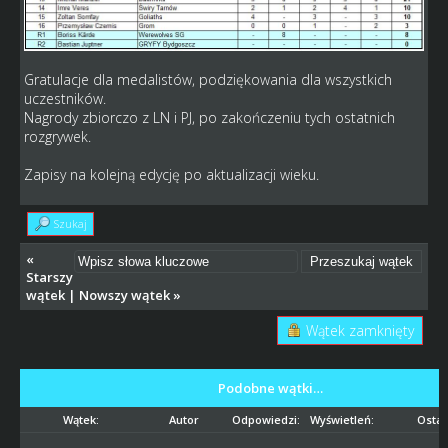
Gratulacje dla medalistów, podziękowania dla wszystkich
uczestników.
Nagrody zbiorczo z LN i PJ, po zakończeniu tych ostatnich
rozgrywek.
Zapisy na kolejną edycję po aktualizacji wieku.
Szukaj
«
Starszy
wątek
|
Nowszy wątek
»
Wątek zamknięty
Podobne wątki…
Wątek:
Autor
Odpowiedzi:
Wyświetleń:
Ostat