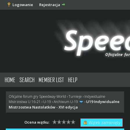
Logowanie
Rejestracja
HOME
SEARCH
MEMBER LIST
HELP
Oficjalne forum gry Speedway-World
›
Turnieje
›
Indywidualne
U19 Indywidualne
Mistrzostwa U 16-21
›
U-19
›
Archiwum U-19
›
Mistrzostwa Nastolatków - XVI edycja
Ocena wątku:
Wątek zamknięty