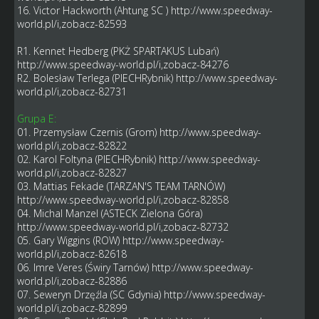
16. Victor Hackworth (Ahtung SC )
http://www.speedway-
world.pl/i,zobacz-82593
R1. Kennet Hedberg (PKŻ SPARTAKUS Lubań)
http://www.speedway-world.pl/i,zobacz-84276
R2. Bolesław Terlega (PIECHRybnik)
http://www.speedway-
world.pl/i,zobacz-82731
Grupa E:
01. Przemysław Czernis (Grom)
http://www.speedway-
world.pl/i,zobacz-82822
02. Karol Foltyna (PIECHRybnik)
http://www.speedway-
world.pl/i,zobacz-82827
03. Mattias Fekade (TARZAN'S TEAM TARNÓW)
http://www.speedway-world.pl/i,zobacz-82858
04. Michal Manzel (ASTECK Zielona Góra)
http://www.speedway-world.pl/i,zobacz-82732
05. Gary Wiggins (ROW)
http://www.speedway-
world.pl/i,zobacz-82618
06. Imre Veres (Świry Tarnów)
http://www.speedway-
world.pl/i,zobacz-82886
07. Seweryn Drzęźla (SC Gdynia)
http://www.speedway-
world.pl/i,zobacz-82899