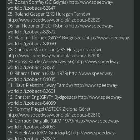
04. Zoltan Somfay (SC Gdynia)
http://www.speedway-
world.pl/i,zobacz-82847
05. Roland Gaspar (ZKS Huragan Tarnów)
http://www.speedway-world.pl/i,zobacz-82829
06. Jan Heppner (PIECHRybnik)
http://www.speedway-
world.pl/i,zobacz-82872
07. Vladimir Rolinek (GRYFY Bydgoszcz)
http://www.speedway-
world.pl/i,zobacz-84050
08. Christian Macrossan (ZKS Huragan Tarnów)
http://www.speedway-world.pl/i,zobacz-82800
09. Boriss Karde (Werewolves SG)
http://www.speedway-
world.pl/i,zobacz-83855
10. Rihards Drenin (GKM 1979)
http://www.speedway-
world.pl/i,zobacz-84035
11. Klavs Riekstins (Świry Tarnów)
http://www.speedway-
world.pl/i,zobacz-82601
12. Christer Eng (GRYFY Bydgoszcz)
http://www.speedway-
world.pl/i,zobacz-84059
13. Tommy Priegel (ASTECK Zielona Góra)
http://www.speedway-world.pl/i,zobacz-82610
14. Corrado Dingiullo (GKM 1979)
http://www.speedway-
world.pl/i,zobacz-84053
15. Aapeli Aho (GKM Grudziądz)
http://www.speedway-
world.pl/i,zobacz-82813