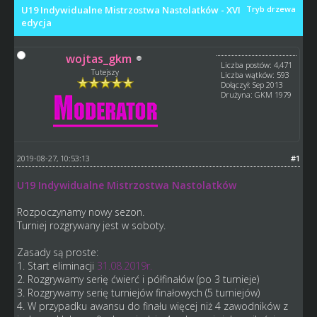
U19 Indywidualne Mistrzostwa Nastolatków - XVI
Tryb drzewa
edycja
wojtas_gkm
Liczba postów: 4,471
Tutejszy
Liczba wątków: 593
Dołączył: Sep 2013
Drużyna: GKM 1979
2019-08-27, 10:53:13
#1
U19 Indywidualne Mistrzostwa Nastolatków
Rozpoczynamy nowy sezon.
Turniej rozgrywany jest w soboty.
Zasady są proste:
1. Start eliminacji
31.08.2019r.
2.
Rozgrywamy serię ćwierć i półfinałów (po 3 turnieje)
3. Rozgrywamy serię turniejów finałowych (5 turniejów)
4. W przypadku awansu do finału więcej niż 4 zawodników z