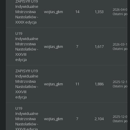
ZAPISY!!! U19
Indywidualne
2026-04-03,
Mistrzostwa
wojtas_gkm
14
1,353
Ostatni post
Nastolatków -
XXXIX edycja
U19
Indywidualne
Mistrzostwa
2026-03-14,
wojtas_gkm
7
1,617
Nastolatków -
Ostatni post
XXXVIII
edycja
ZAPISY!!! U19
Indywidualne
Mistrzostwa
2025-12-18,
wojtas_gkm
11
1,886
Nastolatków -
Ostatni post
XXXVIII
edycja
U19
Indywidualne
2025-12-04,
Mistrzostwa
wojtas_gkm
7
2,104
Ostatni post
Nastolatków -
XXXVII edycja