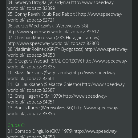
04. Seweryn Drzęźla (SC Gdynia)
http://www.speedway-
world.pl/i,zobacz-82899
05. Conny Revahl (Club Red Rabbit )
http://www.speedway-
world.pl/i,zobacz-82721
06. Jędrzej Wiechczyński (Werewolves SG)
http://www.speedway-world.pl/i,zobacz-82612
07. Christian Macrossan (ZKS Huragan Tarnów)
http://www.speedway-world.pl/i,zobacz-82800
08. Vladimir Rolinek (GRYFY Bydgoszcz)
http://www.speedway-
world.pl/i,zobacz-84050
09. Grzegorz Wadach (STAL GORZOW)
http://www.speedway-
world.pl/i,zobacz-82835
10. Klavs Riekstins (Świry Tarnów)
http://www.speedway-
world.pl/i,zobacz-82601
11. Kai Laukkanen (Siekacze Gniezno)
http://www.speedway-
world.pl/i,zobacz-82587
12. Craig Hagen (GKM 1979)
http://www.speedway-
world.pl/i,zobacz-84051
13. Boriss Karde (Werewolves SG)
http://www.speedway-
world.pl/i,zobacz-83855
Grupa C:
01. Corrado Dingiullo (GKM 1979)
http://www.speedway-
world.pl/i,zobacz-84053