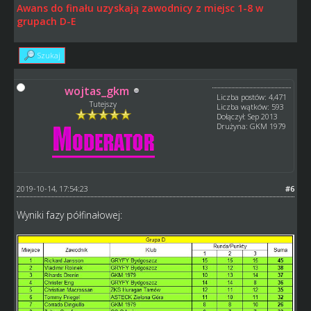
Awans do finału uzyskają zawodnicy z miejsc 1-8 w
grupach D-E
Szukaj
wojtas_gkm
Liczba postów: 4,471
Tutejszy
Liczba wątków: 593
Dołączył: Sep 2013
Drużyna: GKM 1979
2019-10-14, 17:54:23
#6
Wyniki fazy półfinałowej: