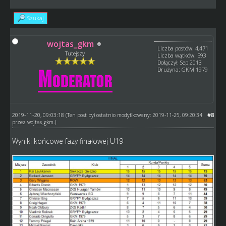
Szukaj
wojtas_gkm
Liczba postów: 4,471
Tutejszy
Liczba wątków: 593
Dołączył: Sep 2013
Drużyna: GKM 1979
2019-11-20, 09:03:18
#8
(Ten post był ostatnio modyfikowany: 2019-11-25, 09:20:34
przez
wojtas_gkm
.)
Wyniki końcowe fazy finałowej U19