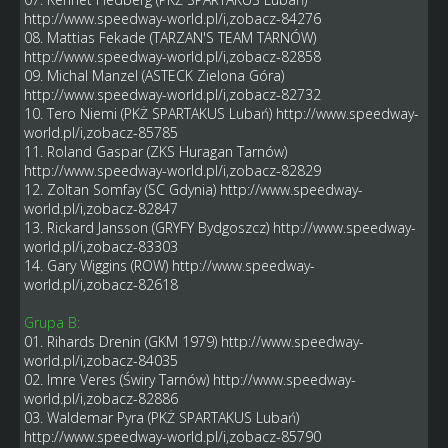
http://www.speedway-world.pl/i,zobacz-84276
08. Mattias Fekade (TARZAN'S TEAM TARNÓW)
http://www.speedway-world.pl/i,zobacz-82858
09. Michal Manzel (ASTECK Zielona Góra)
http://www.speedway-world.pl/i,zobacz-82732
10. Tero Niemi (PKŻ SPARTAKUS Lubań)
http://www.speedway-
world.pl/i,zobacz-85785
11. Roland Gaspar (ZKS Huragan Tarnów)
http://www.speedway-world.pl/i,zobacz-82829
12. Zoltan Somfay (SC Gdynia)
http://www.speedway-
world.pl/i,zobacz-82847
13. Rickard Jansson (GRYFY Bydgoszcz)
http://www.speedway-
world.pl/i,zobacz-83303
14. Gary Wiggins (ROW)
http://www.speedway-
world.pl/i,zobacz-82618
Grupa B:
01. Rihards Drenin (GKM 1979)
http://www.speedway-
world.pl/i,zobacz-84035
02. Imre Veres (Świry Tarnów)
http://www.speedway-
world.pl/i,zobacz-82886
03. Waldemar Pyra (PKŻ SPARTAKUS Lubań)
http://www.speedway-world.pl/i,zobacz-85790