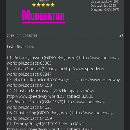
Tutejszy
Liczba wątków: 593
Dołączył: Sep 2013
Drużyna: GKM 1979
2019-10-14, 17:57:34
#7
Lista finalistów:
01. Rickard Jansson (GRYFY Bydgoszcz)
http://www.speedway-
world.pl/i,zobacz-83303
02. Zoltan Somfay (SC Gdynia)
http://www.speedway-
world.pl/i,zobacz-82847
03. Vladimir Rolinek (GRYFY Bydgoszcz)
http://www.speedway-
world.pl/i,zobacz-84050
04. Christian Macrossan (ZKS Huragan Tarnów)
http://www.speedway-world.pl/i,zobacz-82800
05. Rihards Drenin (GKM 1979)
http://www.speedway-
world.pl/i,zobacz-84035
06. Christer Eng (GRYFY Bydgoszcz)
http://www.speedway-
world.pl/i,zobacz-84059
07. Tommy Priegel (ASTECK Zielona Góra)
http://www.speedway-world.pl/i,zobacz-82610