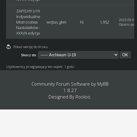
ZAPISY!!! U19
Indywidualne
2025-09-07,
Mistrzostwa
wojtas_gkm
16
1,952
Ostatni post
Nastolatków -
XXXVII edycja
Pokaż wersję do druku
Skocz do:
Użytkownicy przeglądający ten wątek: 1 gości
Community Forum Software by
MyBB
1.8.27
Designed By
Rooloo
.