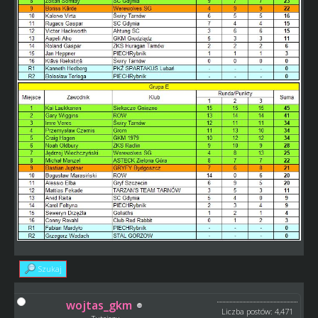
Szukaj
wojtas_gkm
Liczba postów: 4,471