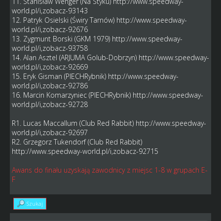
11. Stanisław Wenger (Na Styku)
http://www.speedway-
world.pl/i,zobacz-93143
12. Patryk Osielski (Świry Tarnów)
http://www.speedway-
world.pl/i,zobacz-92676
13. Zygmunt Borski (GKM 1979)
http://www.speedway-
world.pl/i,zobacz-93758
14. Alan Asztel (ARJUMA Golub-Dobrzyn)
http://www.speedway-
world.pl/i,zobacz-92669
15. Eryk Gisman (PIECHRybnik)
http://www.speedway-
world.pl/i,zobacz-92786
16. Marcin Komarzyniec (PIECHRybnik)
http://www.speedway-
world.pl/i,zobacz-92728
R1. Lucas Maccallum (Club Red Rabbit)
http://www.speedway-
world.pl/i,zobacz-92697
R2. Grzegorz Tukendorf (Club Red Rabbit)
http://www.speedway-world.pl/i,zobacz-92715
Awans do finału uzyskają zawodnicy z miejsc 1-8 w grupach E-
F
Szukaj