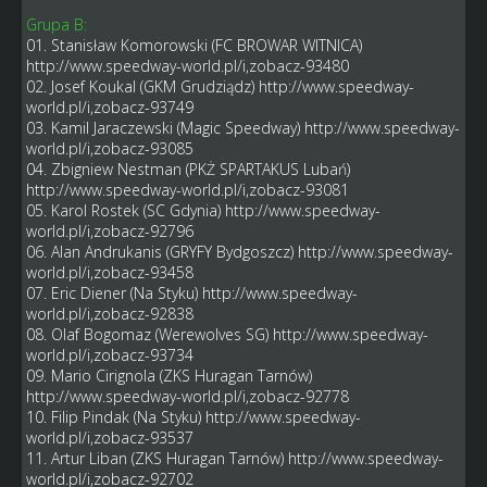
Grupa B:
01. Stanisław Komorowski (FC BROWAR WITNICA)
http://www.speedway-world.pl/i,zobacz-93480
02. Josef Koukal (GKM Grudziądz)
http://www.speedway-
world.pl/i,zobacz-93749
03. Kamil Jaraczewski (Magic Speedway)
http://www.speedway-
world.pl/i,zobacz-93085
04. Zbigniew Nestman (PKŻ SPARTAKUS Lubań)
http://www.speedway-world.pl/i,zobacz-93081
05. Karol Rostek (SC Gdynia)
http://www.speedway-
world.pl/i,zobacz-92796
06. Alan Andrukanis (GRYFY Bydgoszcz)
http://www.speedway-
world.pl/i,zobacz-93458
07. Eric Diener (Na Styku)
http://www.speedway-
world.pl/i,zobacz-92838
08. Olaf Bogomaz (Werewolves SG)
http://www.speedway-
world.pl/i,zobacz-93734
09. Mario Cirignola (ZKS Huragan Tarnów)
http://www.speedway-world.pl/i,zobacz-92778
10. Filip Pindak (Na Styku)
http://www.speedway-
world.pl/i,zobacz-93537
11. Artur Liban (ZKS Huragan Tarnów)
http://www.speedway-
world.pl/i,zobacz-92702