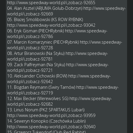
http://www.speedway-world.pl/i,zobacz-92655
04. Alan Asztel (ARJUMA Golub-Dobrzyn)
http://www.speedway-
world.pl/i,zobacz-92669
05. Błażej Smolibowski (KS ROW RYBNIK)
http://www.speedway-world.pl/i,zobacz-93042
06. Eryk Gisman (PIECHRybnik)
http://www.speedway-
world.pl/i,zobacz-92786
07. Marcin Komarzyniec (PIECHRybnik)
http://www.speedway-
world.pl/i,zobacz-92728
08. Artur Biranowski (Na Styku)
http://www.speedway-
world.pl/i,zobacz-92781
09. Zack Palfreyman (Na Styku)
http://www.speedway-
world.pl/i,zobacz-92721
10. Aleksander Cichowski (ROW)
http://www.speedway-
world.pl/i,zobacz-92642
11. Bogdan Reymann (Świry Tarnów)
http://www.speedway-
world.pl/i,zobacz-92719
12. Max Becker (Werewolves SG)
http://www.speedway-
world.pl/i,zobacz-92682
13. Linus Norum (PKŻ SPARTAKUS Lubań)
http://www.speedway-world.pl/i,zobacz-93959
14. Seweryn Konopko (Czechówka Lublin)
http://www.speedway-world.pl/i,zobacz-92640
15. Grzegorz Tukendorf (Club Red Rabbit)