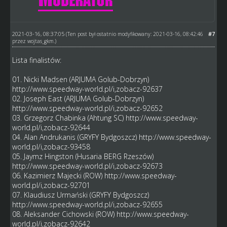
2021-03-16, 08:37:05
#7
(Ten post był ostatnio modyfikowany: 2021-03-16, 08:42:46
przez
wojtas_gkm
.)
Lista finalistów:
01. Nicki Madsen (ARJUMA Golub-Dobrzyn)
http://www.speedway-world.pl/i,zobacz-92637
02. Joseph East (ARJUMA Golub-Dobrzyn)
http://www.speedway-world.pl/i,zobacz-92652
03. Grzegorz Chabinka (Ahtung SC)
http://www.speedway-
world.pl/i,zobacz-92644
04. Alan Andrukanis (GRYFY Bydgoszcz)
http://www.speedway-
world.pl/i,zobacz-93458
05. Jaymz Hingston (Husaria BERG Rzeszów)
http://www.speedway-world.pl/i,zobacz-92673
06. Kazimierz Majecki (ROW)
http://www.speedway-
world.pl/i,zobacz-92701
07. Klaudiusz Urmański (GRYFY Bydgoszcz)
http://www.speedway-world.pl/i,zobacz-92655
08. Aleksander Cichowski (ROW)
http://www.speedway-
world.pl/i,zobacz-92642