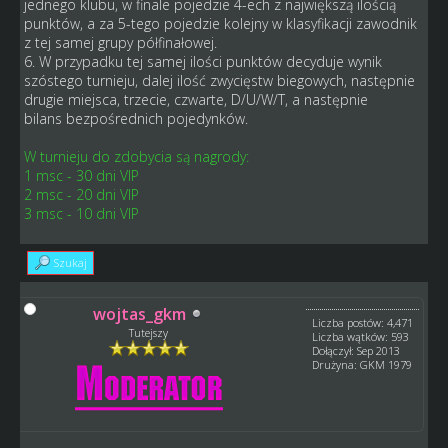
jednego klubu, w finale pojedzie 4-ech z największą ilością
punktów, a za 5-tego pojedzie kolejny w klasyfikacji zawodnik
z tej samej grupy półfinałowej.
6. W przypadku tej samej ilości punktów decyduje wynik
szóstego turnieju, dalej ilość zwycięstw biegowych, następnie
drugie miejsca, trzecie, czwarte, D/U/W/T, a następnie
bilans bezpośrednich pojedynków.
W turnieju do zdobycia są nagrody:
1 msc - 30 dni VIP
2 msc - 20 dni VIP
3 msc - 10 dni VIP
Szukaj
wojtas_gkm
Liczba postów: 4,471
Tutejszy
Liczba wątków: 593
Dołączył: Sep 2013
Drużyna: GKM 1979