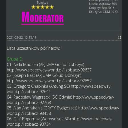
Tutejszy
Liczba wątków: 593
Dołączył: Sep 2013
Drużyna: GKM 1979
2021-02-22, 13:15:11
#5
Lista uczestników półfinałów:
Grupa E:
01. Nicki Madsen (ARJUMA Golub-Dobrzyn)
http://www.speedway-world.pl/i,zobacz-92637
02. Joseph East (ARJUMA Golub-Dobrzyn)
http://www.speedway-world.pl/i,zobacz-92652
03. Grzegorz Chabinka (Ahtung SC)
http://www.speedway-
world.pl/i,zobacz-92644
04. Radosław Węgrzecki (SC Gdynia)
http://www.speedway-
world.pl/i,zobacz-92768
05. Alan Andrukanis (GRYFY Bydgoszcz)
http://www.speedway-
world.pl/i,zobacz-93458
06. Olaf Bogomaz (Werewolves SG)
http://www.speedway-
world.pl/i,zobacz-93734