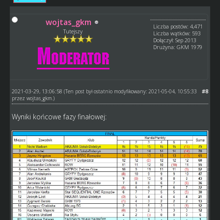
wojtas_gkm
Liczba postów: 4,471
Tutejszy
Liczba wątków: 593
Dołączył: Sep 2013
Drużyna: GKM 1979
2021-03-29, 13:06:58
#8
(Ten post był ostatnio modyfikowany: 2021-05-04, 10:55:33
przez
wojtas_gkm
.)
Wyniki końcowe fazy finałowej: