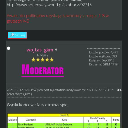
http://www.speedway-world.pl/i,zobacz-92715
Awans do półfinałów uzyskają zawodnicy z miejsc 1-8 w
grupach A-D
Szukaj
wojtas_gkm
Liczba postów: 4,471
Tutejszy
Liczba wątków: 593
Dołączył: Sep 2013
Drużyna: GKM 1979
2021-02-12, 12:03:57
#4
(Ten post był ostatnio modyfikowany: 2021-02-22, 12:36:21
przez
wojtas_gkm
.)
Wyniki końcowe fazy eliminacyjnej