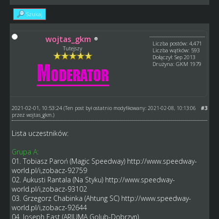
Szukaj
wojtas_gkm
Liczba postów: 4,471
Tutejszy
Liczba wątków: 593
Dołączył: Sep 2013
Drużyna: GKM 1979
2021-02-01, 10:53:24
#3
(Ten post był ostatnio modyfikowany: 2021-02-08, 10:13:06
przez
wojtas_gkm
.)
Lista uczestników:
Grupa A:
01. Tobiasz Paroń (Magic Speedway)
http://www.speedway-
world.pl/i,zobacz-92759
02. Aukusti Rantala (Na Styku)
http://www.speedway-
world.pl/i,zobacz-93102
03. Grzegorz Chabinka (Ahtung SC)
http://www.speedway-
world.pl/i,zobacz-92644
04. Joseph East (ARJUMA Golub-Dobrzyn)