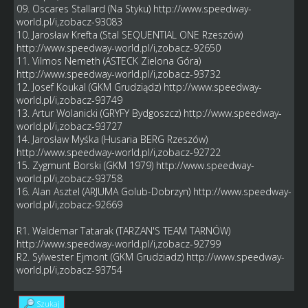
09. Oscares Stallard (Na Styku)
http://www.speedway-
world.pl/i,zobacz-93083
10. Jarosław Krefta (Stal SEQUENTIAL ONE Rzeszów)
http://www.speedway-world.pl/i,zobacz-92650
11. Vilmos Nemeth (ASTECK Zielona Góra)
http://www.speedway-world.pl/i,zobacz-93732
12. Josef Koukal (GKM Grudziądz)
http://www.speedway-
world.pl/i,zobacz-93749
13. Artur Wolanicki (GRYFY Bydgoszcz)
http://www.speedway-
world.pl/i,zobacz-93727
14. Jarosław Myśka (Husaria BERG Rzeszów)
http://www.speedway-world.pl/i,zobacz-92722
15. Zygmunt Borski (GKM 1979)
http://www.speedway-
world.pl/i,zobacz-93758
16. Alan Asztel (ARJUMA Golub-Dobrzyn)
http://www.speedway-
world.pl/i,zobacz-92669
R1. Waldemar Tatarak (TARZAN'S TEAM TARNÓW)
http://www.speedway-world.pl/i,zobacz-92799
R2. Sylwester Ejmont (GKM Grudziadz)
http://www.speedway-
world.pl/i,zobacz-93754
Szukaj