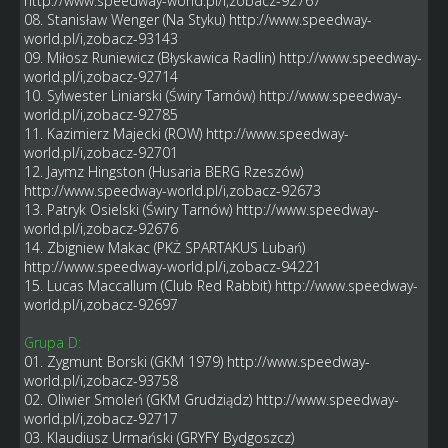
http://www.speedway-world.pl/i,zobacz-92767
08. Stanisław Wenger (Na Styku)
http://www.speedway-
world.pl/i,zobacz-93143
09. Miłosz Runiewicz (Błyskawica Radlin)
http://www.speedway-
world.pl/i,zobacz-92714
10. Sylwester Liniarski (Świry Tarnów)
http://www.speedway-
world.pl/i,zobacz-92785
11. Kazimierz Majecki (ROW)
http://www.speedway-
world.pl/i,zobacz-92701
12. Jaymz Hingston (Husaria BERG Rzeszów)
http://www.speedway-world.pl/i,zobacz-92673
13. Patryk Osielski (Świry Tarnów)
http://www.speedway-
world.pl/i,zobacz-92676
14. Zbigniew Makac (PKŻ SPARTAKUS Lubań)
http://www.speedway-world.pl/i,zobacz-94221
15. Lucas Maccallum (Club Red Rabbit)
http://www.speedway-
world.pl/i,zobacz-92697
Grupa D:
01. Zygmunt Borski (GKM 1979)
http://www.speedway-
world.pl/i,zobacz-93758
02. Oliwier Smoleń (GKM Grudziądz)
http://www.speedway-
world.pl/i,zobacz-92717
03. Klaudiusz Urmański (GRYFY Bydgoszcz)