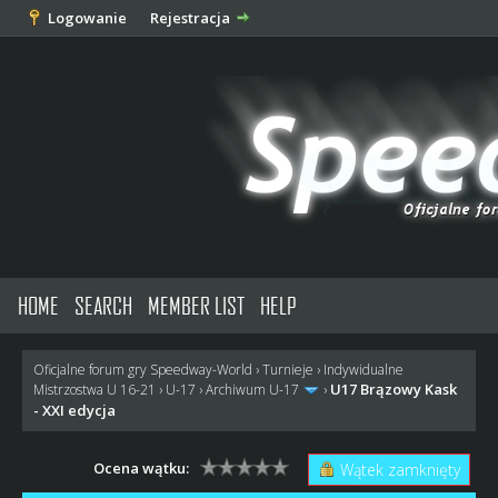
Logowanie
Rejestracja
HOME
SEARCH
MEMBER LIST
HELP
Oficjalne forum gry Speedway-World
›
Turnieje
›
Indywidualne
U17 Brązowy Kask
Mistrzostwa U 16-21
›
U-17
›
Archiwum U-17
›
- XXI edycja
Ocena wątku:
Wątek zamknięty