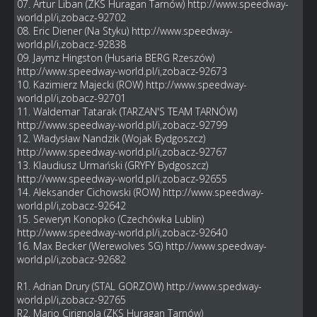
07. Artur Liban (ZKS Huragan Tarnów)
http://www.speedway-
world.pl/i,zobacz-92702
08. Eric Diener (Na Styku)
http://www.speedway-
world.pl/i,zobacz-92838
09. Jaymz Hingston (Husaria BERG Rzeszów)
http://www.speedway-world.pl/i,zobacz-92673
10. Kazimierz Majecki (ROW)
http://www.speedway-
world.pl/i,zobacz-92701
11. Waldemar Tatarak (TARZAN'S TEAM TARNÓW)
http://www.speedway-world.pl/i,zobacz-92799
12. Władysław Nandzik (Wojak Bydgoszcz)
http://www.speedway-world.pl/i,zobacz-92767
13. Klaudiusz Urmański (GRYFY Bydgoszcz)
http://www.speedway-world.pl/i,zobacz-92655
14. Aleksander Cichowski (ROW)
http://www.speedway-
world.pl/i,zobacz-92642
15. Seweryn Konopko (Czechówka Lublin)
http://www.speedway-world.pl/i,zobacz-92640
16. Max Becker (Werewolves SG)
http://www.speedway-
world.pl/i,zobacz-92682
R1. Adrian Drury (STAL GORZOW)
http://www.spedway-
world.pl/i,zobacz-92765
R2. Mario Cirignola (ZKS Huragan Tarnów)