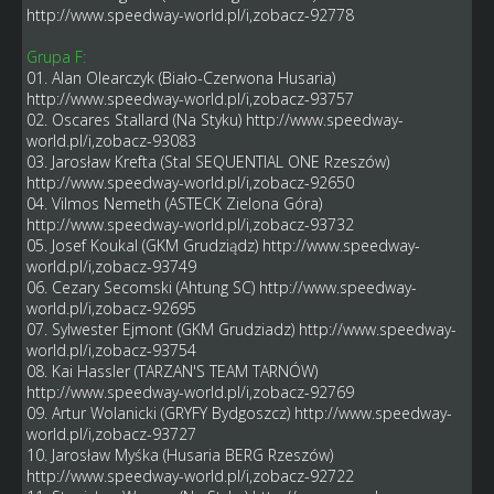
http://www.speedway-world.pl/i,zobacz-92778
Grupa F:
01. Alan Olearczyk (Biało-Czerwona Husaria)
http://www.speedway-world.pl/i,zobacz-93757
02. Oscares Stallard (Na Styku)
http://www.speedway-
world.pl/i,zobacz-93083
03. Jarosław Krefta (Stal SEQUENTIAL ONE Rzeszów)
http://www.speedway-world.pl/i,zobacz-92650
04. Vilmos Nemeth (ASTECK Zielona Góra)
http://www.speedway-world.pl/i,zobacz-93732
05. Josef Koukal (GKM Grudziądz)
http://www.speedway-
world.pl/i,zobacz-93749
06. Cezary Secomski (Ahtung SC)
http://www.speedway-
world.pl/i,zobacz-92695
07. Sylwester Ejmont (GKM Grudziadz)
http://www.speedway-
world.pl/i,zobacz-93754
08. Kai Hassler (TARZAN'S TEAM TARNÓW)
http://www.speedway-world.pl/i,zobacz-92769
09. Artur Wolanicki (GRYFY Bydgoszcz)
http://www.speedway-
world.pl/i,zobacz-93727
10. Jarosław Myśka (Husaria BERG Rzeszów)
http://www.speedway-world.pl/i,zobacz-92722