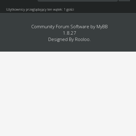
Użytkownicy przeglądający ten wątek: 1 gości
Community Forum Software by
MyBB
1.8.27
Designed By
Rooloo
.