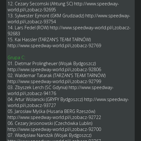
12. Cezary Secomski (Ahtung SC)
http://www.speedway-
world.pl/i,zobacz-92695
13. Sylwester Ejmont (GKM Grudziadz)
http://www.speedway-
world.pl/i,zobacz-93754
14. Lars Fedel (ROW)
http://www.speedway-world.pl/i,zobacz-
92683
15. Kai Hassler (TARZAN'S TEAM TARNÓW)
http://www.speedway-world.pl/i,zobacz-92769
Grupa C:
01. Dietmar Prolingheuer (Wojak Bydgoszcz)
http://www.speedway-world.pl/i,zobacz-92806
02. Waldemar Tatarak (TARZAN'S TEAM TARNÓW)
http://www.speedway-world.pl/i,zobacz-92799
03. Zbyszek Lerch (SC Gdynia)
http://www.speedway-
world.pl/i,zobacz-94176
04. Artur Wolanicki (GRYFY Bydgoszcz)
http://www.speedway-
world.pl/i,zobacz-93727
05. Jarosław Myśka (Husaria BERG Rzeszów)
http://www.speedway-world.pl/i,zobacz-92722
06. Cezary Jesionowski (Czechówka Lublin)
http://www.speedway-world.pl/i,zobacz-92700
07. Władysław Nandzik (Wojak Bydgoszcz)