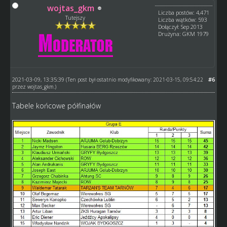
wojtas_gkm
Liczba postów: 4,471
Tutejszy
Liczba wątków: 593
Dołączył: Sep 2013
Drużyna: GKM 1979
2021-03-09, 13:35:39
#6
(Ten post był ostatnio modyfikowany: 2021-03-15, 09:54:22
przez
wojtas_gkm
.)
Tabele końcowe półfinałów