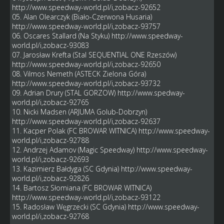
http://www.speedway-world.pl/i,zobacz-92652
05. Alan Olearczyk (Biało-Czerwona Husaria)
http://www.speedway-world.pl/i,zobacz-93757
06. Oscares Stallard (Na Styku)
http://www.speedway-
world.pl/i,zobacz-93083
07. Jarosław Krefta (Stal SEQUENTIAL ONE Rzeszów)
http://www.speedway-world.pl/i,zobacz-92650
08. Vilmos Nemeth (ASTECK Zielona Góra)
http://www.speedway-world.pl/i,zobacz-93732
09. Adrian Drury (STAL GORZOW)
http://www.spedway-
world.pl/i,zobacz-92765
10. Nicki Madsen (ARJUMA Golub-Dobrzyn)
http://www.speedway-world.pl/i,zobacz-92637
11. Kacper Polak (FC BROWAR WITNICA)
http://www.speedway-
world.pl/i,zobacz-92788
12. Andrzej Adamov (Magic Speedway)
http://www.speedway-
world.pl/i,zobacz-92693
13. Kazimierz Bałdyga (SC Gdynia)
http://www.speedway-
world.pl/i,zobacz-92826
14. Bartosz Słomiana (FC BROWAR WITNICA)
http://www.speedway-world.pl/i,zobacz-93122
15. Radosław Węgrzecki (SC Gdynia)
http://www.speedway-
world.pl/i,zobacz-92768