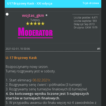
U17 Brązowy Kask - XXI edycja
Tryb drzewa
wojtas_gkm
Liczba postów: 4,471
Tutejszy
Liczba wątków: 593
Dołączył: Sep 2013
Drużyna: GKM 1979
2021-02-01, 10:53:06
#1
U-17 Brązowy Kask
Rozpoczynamy nowy sezon.
Turniej rozgrywany jest w soboty.
1. Start eliminacji
06.02.2021r.
2. Rozgrywamy serię ćwierć i półfinałów (3 turnieje)
3. Rozgrywamy serię turniejów finałowych (6 turniejów)
4. Do końcowego wyniku liczone jest 5 najlepszych
startów w turniejach finałowych.
5. W przypadku awansu do finału więcej niż 4 zawodników z