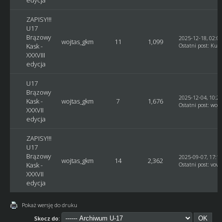
edycja
ZAPISY!!!
U17
Brązowy
2025-12-18, 02:0
wojtas_gkm
11
1,099
Kask -
Ostatni post
:
Kusy
XXXVIII
edycja
U17
Brązowy
2025-12-04, 10:2
Kask -
wojtas_gkm
7
1,676
Ostatni post
:
woj
XXXVII
edycja
ZAPISY!!!
U17
Brązowy
2025-09-07, 17:1
wojtas_gkm
14
2,362
Kask -
Ostatni post
:
vovc
XXXVII
edycja
Pokaż wersję do druku
Skocz do: