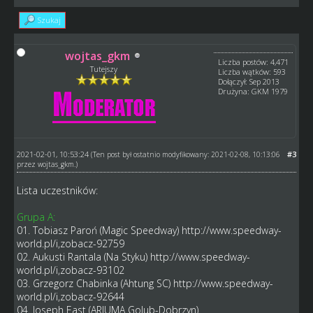
Szukaj
wojtas_gkm
Liczba postów: 4,471
Tutejszy
Liczba wątków: 593
Dołączył: Sep 2013
Drużyna: GKM 1979
2021-02-01, 10:53:24
#3
(Ten post był ostatnio modyfikowany: 2021-02-08, 10:13:06
przez
wojtas_gkm
.)
Lista uczestników:
Grupa A:
01. Tobiasz Paroń (Magic Speedway)
http://www.speedway-
world.pl/i,zobacz-92759
02. Aukusti Rantala (Na Styku)
http://www.speedway-
world.pl/i,zobacz-93102
03. Grzegorz Chabinka (Ahtung SC)
http://www.speedway-
world.pl/i,zobacz-92644
04. Joseph East (ARJUMA Golub-Dobrzyn)