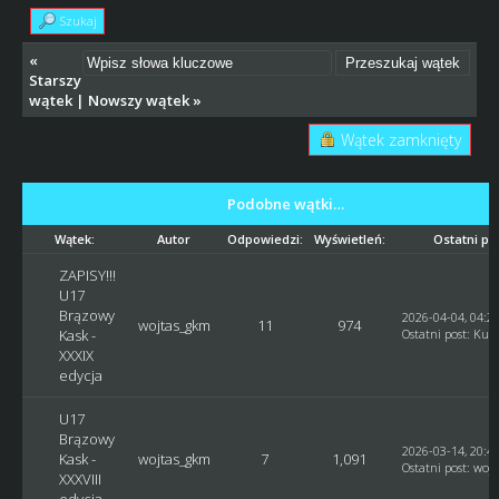
Szukaj
«
Starszy
wątek
|
Nowszy wątek
»
Wątek zamknięty
Podobne wątki…
Wątek:
Autor
Odpowiedzi:
Wyświetleń:
Ostatni po
ZAPISY!!!
U17
Brązowy
2026-04-04, 04:2
wojtas_gkm
11
974
Kask -
Ostatni post
:
Kusy
XXXIX
edycja
U17
Brązowy
2026-03-14, 20:4
Kask -
wojtas_gkm
7
1,091
Ostatni post
:
woj
XXXVIII