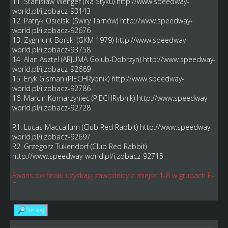
11. Stanisław Wenger (Na Styku)
http://www.speedway-
world.pl/i,zobacz-93143
12. Patryk Osielski (Świry Tarnów)
http://www.speedway-
world.pl/i,zobacz-92676
13. Zygmunt Borski (GKM 1979)
http://www.speedway-
world.pl/i,zobacz-93758
14. Alan Asztel (ARJUMA Golub-Dobrzyn)
http://www.speedway-
world.pl/i,zobacz-92669
15. Eryk Gisman (PIECHRybnik)
http://www.speedway-
world.pl/i,zobacz-92786
16. Marcin Komarzyniec (PIECHRybnik)
http://www.speedway-
world.pl/i,zobacz-92728
R1. Lucas Maccallum (Club Red Rabbit)
http://www.speedway-
world.pl/i,zobacz-92697
R2. Grzegorz Tukendorf (Club Red Rabbit)
http://www.speedway-world.pl/i,zobacz-92715
Awans do finału uzyskają zawodnicy z miejsc 1-8 w grupach E-
F
Szukaj