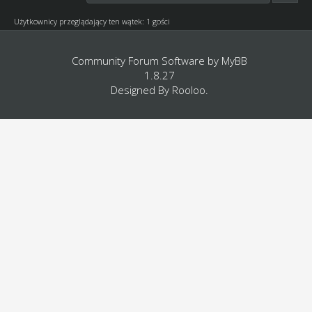
Użytkownicy przeglądający ten wątek: 1 gości
Community Forum Software by
MyBB
1.8.27
Designed By
Rooloo
.