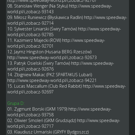
http://www.speedway-world.pl/i,zobacz-92767
08. Stanisław Wenger (Na Styku)
http://www.speedway-
world.pl/i,zobacz-93143
09. Miłosz Runiewicz (Błyskawica Radlin)
http://www.speedway-
world.pl/i,zobacz-92714
10. Sylwester Liniarski (Świry Tarnów)
http://www.speedway-
world.pl/i,zobacz-92785
11. Kazimierz Majecki (ROW)
http://www.speedway-
world.pl/i,zobacz-92701
12. Jaymz Hingston (Husaria BERG Rzeszów)
http://www.speedway-world.pl/i,zobacz-92673
13. Patryk Osielski (Świry Tarnów)
http://www.speedway-
world.pl/i,zobacz-92676
14. Zbigniew Makac (PKŻ SPARTAKUS Lubań)
http://www.speedway-world.pl/i,zobacz-94221
15. Lucas Maccallum (Club Red Rabbit)
http://www.speedway-
world.pl/i,zobacz-92697
Grupa D:
01. Zygmunt Borski (GKM 1979)
http://www.speedway-
world.pl/i,zobacz-93758
02. Oliwier Smoleń (GKM Grudziądz)
http://www.speedway-
world.pl/i,zobacz-92717
03. Klaudiusz Urmański (GRYFY Bydgoszcz)