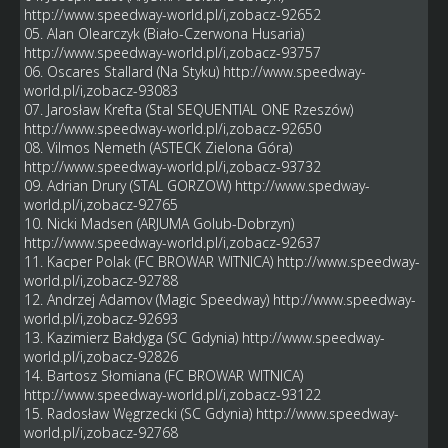
http://www.speedway-world.pl/i,zobacz-92652
05. Alan Olearczyk (Biało-Czerwona Husaria)
http://www.speedway-world.pl/i,zobacz-93757
06. Oscares Stallard (Na Styku)
http://www.speedway-
world.pl/i,zobacz-93083
07. Jarosław Krefta (Stal SEQUENTIAL ONE Rzeszów)
http://www.speedway-world.pl/i,zobacz-92650
08. Vilmos Nemeth (ASTECK Zielona Góra)
http://www.speedway-world.pl/i,zobacz-93732
09. Adrian Drury (STAL GORZOW)
http://www.spedway-
world.pl/i,zobacz-92765
10. Nicki Madsen (ARJUMA Golub-Dobrzyn)
http://www.speedway-world.pl/i,zobacz-92637
11. Kacper Polak (FC BROWAR WITNICA)
http://www.speedway-
world.pl/i,zobacz-92788
12. Andrzej Adamov (Magic Speedway)
http://www.speedway-
world.pl/i,zobacz-92693
13. Kazimierz Bałdyga (SC Gdynia)
http://www.speedway-
world.pl/i,zobacz-92826
14. Bartosz Słomiana (FC BROWAR WITNICA)
http://www.speedway-world.pl/i,zobacz-93122
15. Radosław Węgrzecki (SC Gdynia)
http://www.speedway-
world.pl/i,zobacz-92768