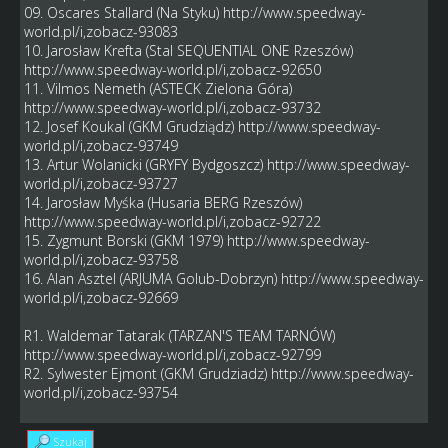
09. Oscares Stallard (Na Styku)
http://www.speedway-
world.pl/i,zobacz-93083
10. Jarosław Krefta (Stal SEQUENTIAL ONE Rzeszów)
http://www.speedway-world.pl/i,zobacz-92650
11. Vilmos Nemeth (ASTECK Zielona Góra)
http://www.speedway-world.pl/i,zobacz-93732
12. Josef Koukal (GKM Grudziądz)
http://www.speedway-
world.pl/i,zobacz-93749
13. Artur Wolanicki (GRYFY Bydgoszcz)
http://www.speedway-
world.pl/i,zobacz-93727
14. Jarosław Myśka (Husaria BERG Rzeszów)
http://www.speedway-world.pl/i,zobacz-92722
15. Zygmunt Borski (GKM 1979)
http://www.speedway-
world.pl/i,zobacz-93758
16. Alan Asztel (ARJUMA Golub-Dobrzyn)
http://www.speedway-
world.pl/i,zobacz-92669
R1. Waldemar Tatarak (TARZAN'S TEAM TARNÓW)
http://www.speedway-world.pl/i,zobacz-92799
R2. Sylwester Ejmont (GKM Grudziadz)
http://www.speedway-
world.pl/i,zobacz-93754
Szukaj