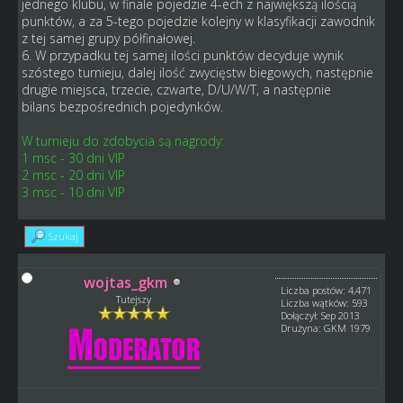
jednego klubu, w finale pojedzie 4-ech z największą ilością
punktów, a za 5-tego pojedzie kolejny w klasyfikacji zawodnik
z tej samej grupy półfinałowej.
6. W przypadku tej samej ilości punktów decyduje wynik
szóstego turnieju, dalej ilość zwycięstw biegowych, następnie
drugie miejsca, trzecie, czwarte, D/U/W/T, a następnie
bilans bezpośrednich pojedynków.
W turnieju do zdobycia są nagrody:
1 msc - 30 dni VIP
2 msc - 20 dni VIP
3 msc - 10 dni VIP
Szukaj
wojtas_gkm
Liczba postów: 4,471
Tutejszy
Liczba wątków: 593
Dołączył: Sep 2013
Drużyna: GKM 1979