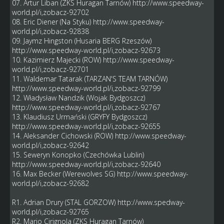
07. Artur Liban (ZKS Huragan Tarnów)
http://www.speedway-
world.pl/i,zobacz-92702
08. Eric Diener (Na Styku)
http://www.speedway-
world.pl/i,zobacz-92838
09. Jaymz Hingston (Husaria BERG Rzeszów)
http://www.speedway-world.pl/i,zobacz-92673
10. Kazimierz Majecki (ROW)
http://www.speedway-
world.pl/i,zobacz-92701
11. Waldemar Tatarak (TARZAN'S TEAM TARNÓW)
http://www.speedway-world.pl/i,zobacz-92799
12. Władysław Nandzik (Wojak Bydgoszcz)
http://www.speedway-world.pl/i,zobacz-92767
13. Klaudiusz Urmański (GRYFY Bydgoszcz)
http://www.speedway-world.pl/i,zobacz-92655
14. Aleksander Cichowski (ROW)
http://www.speedway-
world.pl/i,zobacz-92642
15. Seweryn Konopko (Czechówka Lublin)
http://www.speedway-world.pl/i,zobacz-92640
16. Max Becker (Werewolves SG)
http://www.speedway-
world.pl/i,zobacz-92682
R1. Adrian Drury (STAL GORZOW)
http://www.spedway-
world.pl/i,zobacz-92765
R2. Mario Cirignola (ZKS Huragan Tarnów)