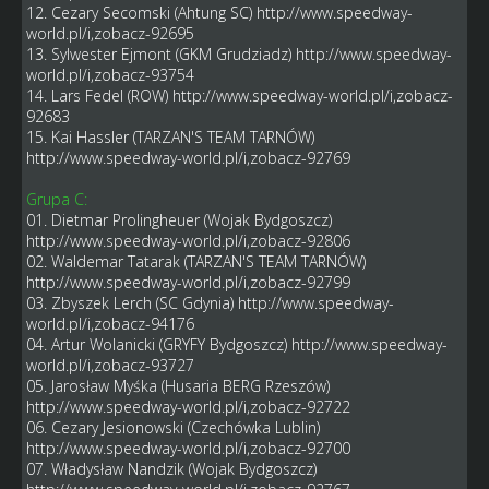
12. Cezary Secomski (Ahtung SC)
http://www.speedway-
world.pl/i,zobacz-92695
13. Sylwester Ejmont (GKM Grudziadz)
http://www.speedway-
world.pl/i,zobacz-93754
14. Lars Fedel (ROW)
http://www.speedway-world.pl/i,zobacz-
92683
15. Kai Hassler (TARZAN'S TEAM TARNÓW)
http://www.speedway-world.pl/i,zobacz-92769
Grupa C:
01. Dietmar Prolingheuer (Wojak Bydgoszcz)
http://www.speedway-world.pl/i,zobacz-92806
02. Waldemar Tatarak (TARZAN'S TEAM TARNÓW)
http://www.speedway-world.pl/i,zobacz-92799
03. Zbyszek Lerch (SC Gdynia)
http://www.speedway-
world.pl/i,zobacz-94176
04. Artur Wolanicki (GRYFY Bydgoszcz)
http://www.speedway-
world.pl/i,zobacz-93727
05. Jarosław Myśka (Husaria BERG Rzeszów)
http://www.speedway-world.pl/i,zobacz-92722
06. Cezary Jesionowski (Czechówka Lublin)
http://www.speedway-world.pl/i,zobacz-92700
07. Władysław Nandzik (Wojak Bydgoszcz)