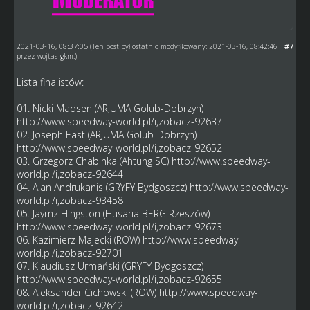
2021-03-16, 08:37:05
#7
(Ten post był ostatnio modyfikowany: 2021-03-16, 08:42:46
przez
wojtas_gkm
.)
Lista finalistów:
01. Nicki Madsen (ARJUMA Golub-Dobrzyn)
http://www.speedway-world.pl/i,zobacz-92637
02. Joseph East (ARJUMA Golub-Dobrzyn)
http://www.speedway-world.pl/i,zobacz-92652
03. Grzegorz Chabinka (Ahtung SC)
http://www.speedway-
world.pl/i,zobacz-92644
04. Alan Andrukanis (GRYFY Bydgoszcz)
http://www.speedway-
world.pl/i,zobacz-93458
05. Jaymz Hingston (Husaria BERG Rzeszów)
http://www.speedway-world.pl/i,zobacz-92673
06. Kazimierz Majecki (ROW)
http://www.speedway-
world.pl/i,zobacz-92701
07. Klaudiusz Urmański (GRYFY Bydgoszcz)
http://www.speedway-world.pl/i,zobacz-92655
08. Aleksander Cichowski (ROW)
http://www.speedway-
world.pl/i,zobacz-92642