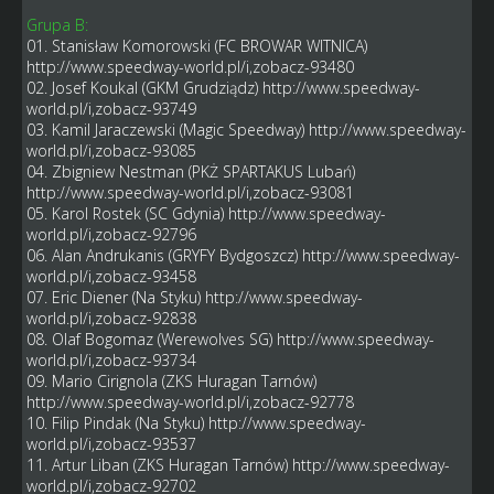
Grupa B:
01. Stanisław Komorowski (FC BROWAR WITNICA)
http://www.speedway-world.pl/i,zobacz-93480
02. Josef Koukal (GKM Grudziądz)
http://www.speedway-
world.pl/i,zobacz-93749
03. Kamil Jaraczewski (Magic Speedway)
http://www.speedway-
world.pl/i,zobacz-93085
04. Zbigniew Nestman (PKŻ SPARTAKUS Lubań)
http://www.speedway-world.pl/i,zobacz-93081
05. Karol Rostek (SC Gdynia)
http://www.speedway-
world.pl/i,zobacz-92796
06. Alan Andrukanis (GRYFY Bydgoszcz)
http://www.speedway-
world.pl/i,zobacz-93458
07. Eric Diener (Na Styku)
http://www.speedway-
world.pl/i,zobacz-92838
08. Olaf Bogomaz (Werewolves SG)
http://www.speedway-
world.pl/i,zobacz-93734
09. Mario Cirignola (ZKS Huragan Tarnów)
http://www.speedway-world.pl/i,zobacz-92778
10. Filip Pindak (Na Styku)
http://www.speedway-
world.pl/i,zobacz-93537
11. Artur Liban (ZKS Huragan Tarnów)
http://www.speedway-
world.pl/i,zobacz-92702