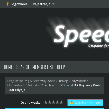
Logowanie
Rejestracja
HOME
SEARCH
MEMBER LIST
HELP
Oficjalne forum gry Speedway-World
›
Turnieje
›
Indywidualne
U17 Brązowy Kask
Mistrzostwa U 16-21
›
U-17
›
Archiwum U-17
›
- XXI edycja
Ocena wątku:
Wątek zamknięty