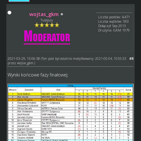
wojtas_gkm
Liczba postów: 4,471
Tutejszy
Liczba wątków: 593
Dołączył: Sep 2013
Drużyna: GKM 1979
2021-03-29, 13:06:58
#8
(Ten post był ostatnio modyfikowany: 2021-05-04, 10:55:33
przez
wojtas_gkm
.)
Wyniki końcowe fazy finałowej: