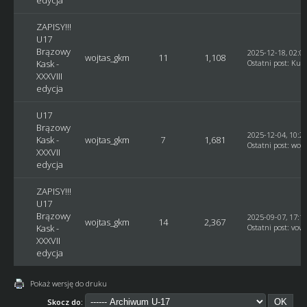
edycja
ZAPISY!!!
U17
Brązowy
2025-12-18, 02:0
wojtas_gkm
11
1,108
Kask -
Ostatni post
:
Kusy
XXXVIII
edycja
U17
Brązowy
2025-12-04, 10:2
Kask -
wojtas_gkm
7
1,681
Ostatni post
:
woj
XXXVII
edycja
ZAPISY!!!
U17
Brązowy
2025-09-07, 17:1
wojtas_gkm
14
2,367
Kask -
Ostatni post
:
vovc
XXXVII
edycja
Pokaż wersję do druku
Skocz do: