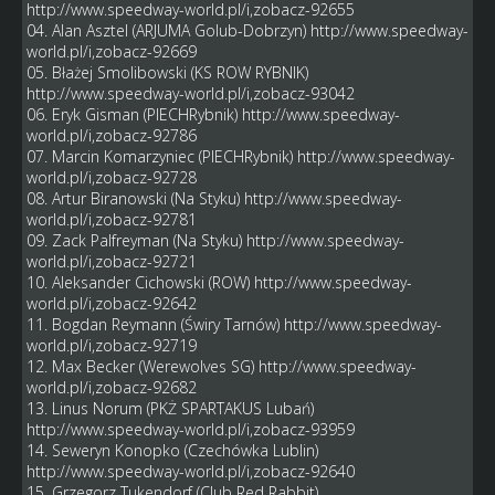
http://www.speedway-world.pl/i,zobacz-92655
04. Alan Asztel (ARJUMA Golub-Dobrzyn)
http://www.speedway-
world.pl/i,zobacz-92669
05. Błażej Smolibowski (KS ROW RYBNIK)
http://www.speedway-world.pl/i,zobacz-93042
06. Eryk Gisman (PIECHRybnik)
http://www.speedway-
world.pl/i,zobacz-92786
07. Marcin Komarzyniec (PIECHRybnik)
http://www.speedway-
world.pl/i,zobacz-92728
08. Artur Biranowski (Na Styku)
http://www.speedway-
world.pl/i,zobacz-92781
09. Zack Palfreyman (Na Styku)
http://www.speedway-
world.pl/i,zobacz-92721
10. Aleksander Cichowski (ROW)
http://www.speedway-
world.pl/i,zobacz-92642
11. Bogdan Reymann (Świry Tarnów)
http://www.speedway-
world.pl/i,zobacz-92719
12. Max Becker (Werewolves SG)
http://www.speedway-
world.pl/i,zobacz-92682
13. Linus Norum (PKŻ SPARTAKUS Lubań)
http://www.speedway-world.pl/i,zobacz-93959
14. Seweryn Konopko (Czechówka Lublin)
http://www.speedway-world.pl/i,zobacz-92640
15. Grzegorz Tukendorf (Club Red Rabbit)