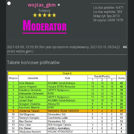
wojtas_gkm
Liczba postów: 4,471
Tutejszy
Liczba wątków: 593
Dołączył: Sep 2013
Drużyna: GKM 1979
2021-03-09, 13:35:39
#6
(Ten post był ostatnio modyfikowany: 2021-03-15, 09:54:22
przez
wojtas_gkm
.)
Tabele końcowe półfinałów