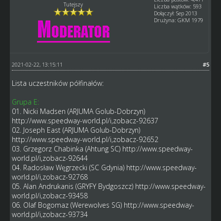
Tutejszy
Liczba wątków: 593
Dołączył: Sep 2013
Drużyna: GKM 1979
2021-02-22, 13:15:11
#5
Lista uczestników półfinałów:
Grupa E:
01. Nicki Madsen (ARJUMA Golub-Dobrzyn)
http://www.speedway-world.pl/i,zobacz-92637
02. Joseph East (ARJUMA Golub-Dobrzyn)
http://www.speedway-world.pl/i,zobacz-92652
03. Grzegorz Chabinka (Ahtung SC)
http://www.speedway-
world.pl/i,zobacz-92644
04. Radosław Węgrzecki (SC Gdynia)
http://www.speedway-
world.pl/i,zobacz-92768
05. Alan Andrukanis (GRYFY Bydgoszcz)
http://www.speedway-
world.pl/i,zobacz-93458
06. Olaf Bogomaz (Werewolves SG)
http://www.speedway-
world.pl/i,zobacz-93734