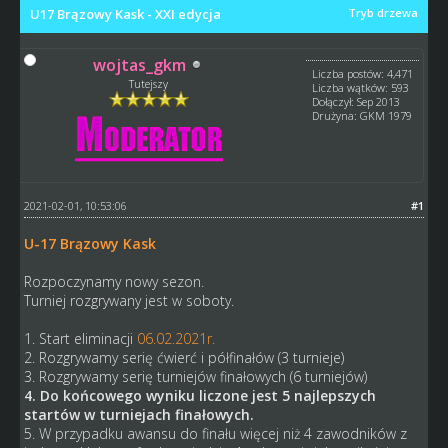
U17 Brązowy Kask - XXI edycja
Tryb drzewa
wojtas_gkm
Liczba postów: 4,471
Tutejszy
Liczba wątków: 593
Dołączył: Sep 2013
Drużyna: GKM 1979
2021-02-01, 10:53:06
#1
U-17 Brązowy Kask
Rozpoczynamy nowy sezon.
Turniej rozgrywany jest w soboty.
1. Start eliminacji
06.02.2021r.
2. Rozgrywamy serię ćwierć i półfinałów (3 turnieje)
3. Rozgrywamy serię turniejów finałowych (6 turniejów)
4. Do końcowego wyniku liczone jest 5 najlepszych
startów w turniejach finałowych.
5. W przypadku awansu do finału więcej niż 4 zawodników z