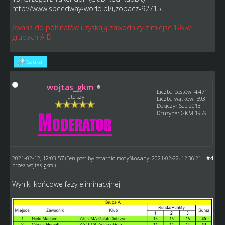
http://www.speedway-world.pl/i,zobacz-92715
Awans do półfinałów uzyskają zawodnicy z miejsc 1-8 w
grupach A-D
Szukaj
wojtas_gkm
Liczba postów: 4,471
Tutejszy
Liczba wątków: 593
Dołączył: Sep 2013
Drużyna: GKM 1979
2021-02-12, 12:03:57
#4
(Ten post był ostatnio modyfikowany: 2021-02-22, 12:36:21
przez
wojtas_gkm
.)
Wyniki końcowe fazy eliminacyjnej