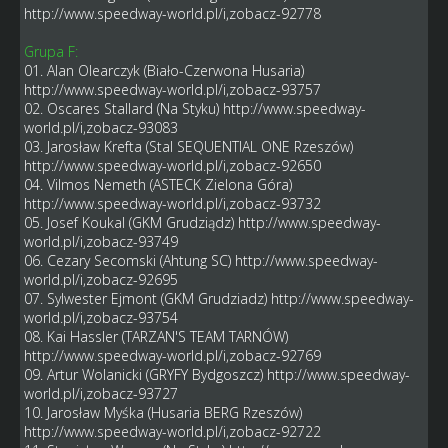
http://www.speedway-world.pl/i,zobacz-92778
Grupa F:
01. Alan Olearczyk (Biało-Czerwona Husaria)
http://www.speedway-world.pl/i,zobacz-93757
02. Oscares Stallard (Na Styku)
http://www.speedway-
world.pl/i,zobacz-93083
03. Jarosław Krefta (Stal SEQUENTIAL ONE Rzeszów)
http://www.speedway-world.pl/i,zobacz-92650
04. Vilmos Nemeth (ASTECK Zielona Góra)
http://www.speedway-world.pl/i,zobacz-93732
05. Josef Koukal (GKM Grudziądz)
http://www.speedway-
world.pl/i,zobacz-93749
06. Cezary Secomski (Ahtung SC)
http://www.speedway-
world.pl/i,zobacz-92695
07. Sylwester Ejmont (GKM Grudziadz)
http://www.speedway-
world.pl/i,zobacz-93754
08. Kai Hassler (TARZAN'S TEAM TARNÓW)
http://www.speedway-world.pl/i,zobacz-92769
09. Artur Wolanicki (GRYFY Bydgoszcz)
http://www.speedway-
world.pl/i,zobacz-93727
10. Jarosław Myśka (Husaria BERG Rzeszów)
http://www.speedway-world.pl/i,zobacz-92722